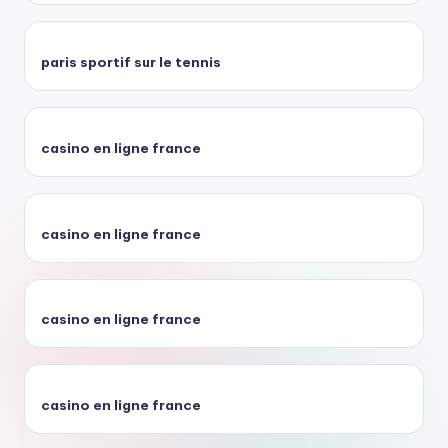
paris sportif sur le tennis
casino en ligne france
casino en ligne france
casino en ligne france
casino en ligne france