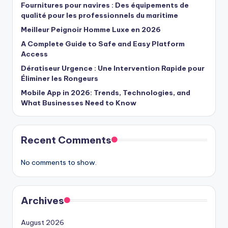
Fournitures pour navires : Des équipements de
qualité pour les professionnels du maritime
Meilleur Peignoir Homme Luxe en 2026
A Complete Guide to Safe and Easy Platform
Access
Dératiseur Urgence : Une Intervention Rapide pour
Éliminer les Rongeurs
Mobile App in 2026: Trends, Technologies, and
What Businesses Need to Know
Recent Comments
No comments to show.
Archives
August 2026