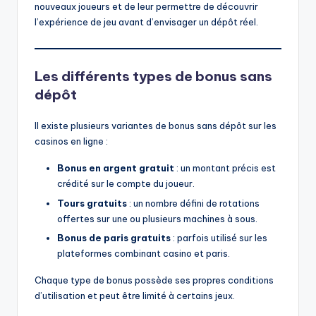
nouveaux joueurs et de leur permettre de découvrir
l’expérience de jeu avant d’envisager un dépôt réel.
Les différents types de bonus sans
dépôt
Il existe plusieurs variantes de bonus sans dépôt sur les
casinos en ligne :
Bonus en argent gratuit
: un montant précis est
crédité sur le compte du joueur.
Tours gratuits
: un nombre défini de rotations
offertes sur une ou plusieurs machines à sous.
Bonus de paris gratuits
: parfois utilisé sur les
plateformes combinant casino et paris.
Chaque type de bonus possède ses propres conditions
d’utilisation et peut être limité à certains jeux.