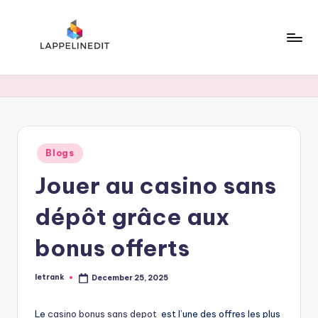
Skip
to
content
l
a
p
p
Posted
Blogs
e
in
Jouer au casino sans
li
n
dépôt grâce aux
e
bonus offerts
d
i
letrank
December 25, 2025
Posted
by
t
Le
casino bonus sans depot
est l’une des offres les plus