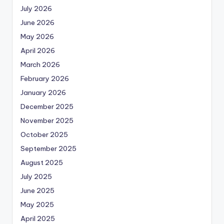
July 2026
June 2026
May 2026
April 2026
March 2026
February 2026
January 2026
December 2025
November 2025
October 2025
September 2025
August 2025
July 2025
June 2025
May 2025
April 2025