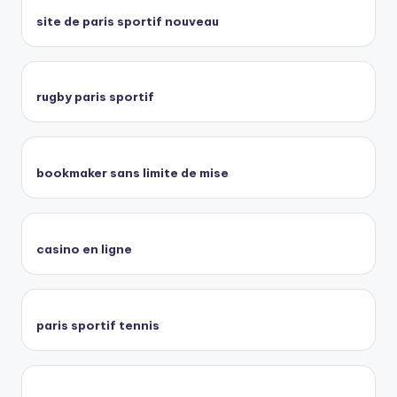
site de paris sportif nouveau
rugby paris sportif
bookmaker sans limite de mise
casino en ligne
paris sportif tennis