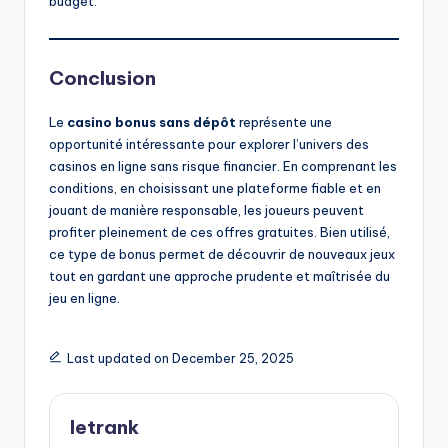
budget.
Conclusion
Le
casino bonus sans dépôt
représente une
opportunité intéressante pour explorer l’univers des
casinos en ligne sans risque financier. En comprenant les
conditions, en choisissant une plateforme fiable et en
jouant de manière responsable, les joueurs peuvent
profiter pleinement de ces offres gratuites. Bien utilisé,
ce type de bonus permet de découvrir de nouveaux jeux
tout en gardant une approche prudente et maîtrisée du
jeu en ligne.
Last updated on December 25, 2025
letrank