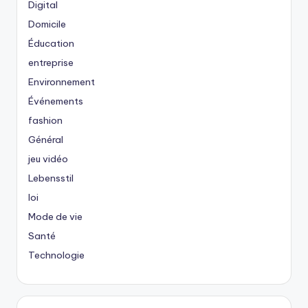
Digital
Domicile
Éducation
entreprise
Environnement
Événements
fashion
Général
jeu vidéo
Lebensstil
loi
Mode de vie
Santé
Technologie