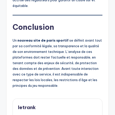
équitable.
Conclusion
Un
nouveau site de paris sportif
se définit avant tout
par sa conformité légale, sa transparence et la qualité
de son environnement technique. L’analyse de ces
plateformes doit rester factuelle et responsable, en
tenant compte des enjeux de sécurité, de protection
des données et de prévention. Avant toute interaction
avec ce type de service, il est indispensable de
respecter les lois locales, les restrictions d’âge et les
principes du jeu responsable.
letrank