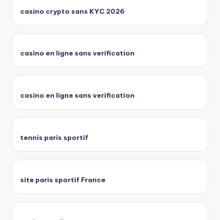
casino crypto sans KYC 2026
casino en ligne sans verification
casino en ligne sans verification
tennis paris sportif
site paris sportif France