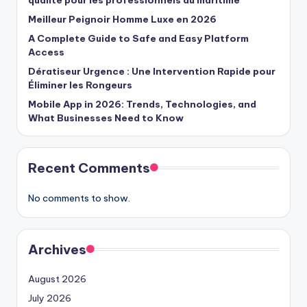
Meilleur Peignoir Homme Luxe en 2026
A Complete Guide to Safe and Easy Platform
Access
Dératiseur Urgence : Une Intervention Rapide pour
Éliminer les Rongeurs
Mobile App in 2026: Trends, Technologies, and
What Businesses Need to Know
Recent Comments
No comments to show.
Archives
August 2026
July 2026