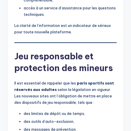
accès à un service d’assistance pour les questions
techniques.
La clarté de l’information est un indicateur de sérieux
pour toute nouvelle plateforme.
Jeu responsable et
protection des mineurs
Il est essentiel de rappeler que les
paris sportifs sont
réservés aux adultes
selon la législation en vigueur.
Les nouveaux sites ont l’obligation de mettre en place
des dispositifs de jeu responsable, tels que :
des limites de dépôt ou de temps,
des outils d’auto-exclusion,
des messages de prévention.