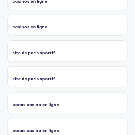
casinos en ligne
casinos en ligne
site de paris sportif
site de paris sportif
bonus casino en ligne
bonus casino en ligne