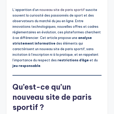
by
L’apparition d’un
nouveau site de paris sportif
suscite
souvent la curiosité des passionnés de sport et des
observateurs du marché du jeu en ligne. Entre
innovations technologiques, nouvelles offres et cadres
réglementaires en évolution, ces plateformes cherchent
à se différencier. Cet article propose une
analyse
strictement informative
des éléments qui
caractérisent un nouveau site de paris sportif, sans
incitation à l’inscription ni à la pratique, et en rappelant
l’importance du respect des
restrictions d’âge
et du
jeu responsable
.
Qu’est-ce qu’un
nouveau site de paris
sportif ?