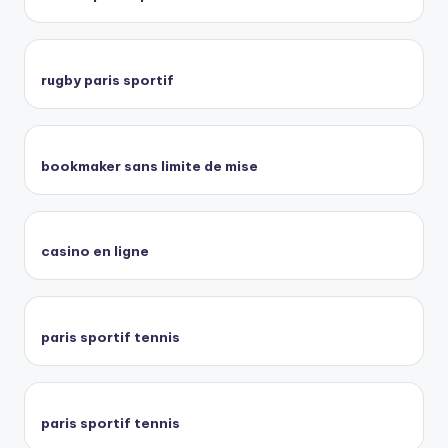
rugby paris sportif
bookmaker sans limite de mise
casino en ligne
paris sportif tennis
paris sportif tennis