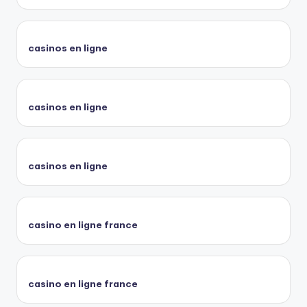
casinos en ligne
casinos en ligne
casinos en ligne
casino en ligne france
casino en ligne france