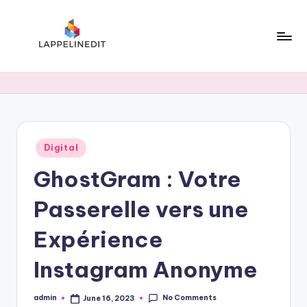
Skip
to
content
l
a
p
p
Posted
Digital
e
in
GhostGram : Votre
li
n
Passerelle vers une
e
Expérience
d
Instagram Anonyme
i
t
No Comments
admin
June 16, 2023
Posted