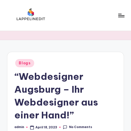
Skip
to
content
l
a
p
p
Posted
Blogs
e
in
“Webdesigner
li
n
Augsburg – Ihr
e
Webdesigner aus
d
einer Hand!”
i
t
No Comments
admin
April 18, 2023
Posted