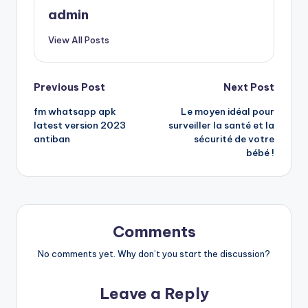
admin
View All Posts
Post
Previous Post
Next Post
fm whatsapp apk
Le moyen idéal pour
navigation
latest version 2023
surveiller la santé et la
antiban
sécurité de votre
bébé !
Comments
No comments yet. Why don’t you start the discussion?
Leave a Reply