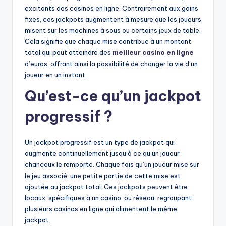
excitants des casinos en ligne. Contrairement aux gains
fixes, ces jackpots augmentent à mesure que les joueurs
misent sur les machines à sous ou certains jeux de table.
Cela signifie que chaque mise contribue à un montant
total qui peut atteindre des
meilleur casino en ligne
d’euros, offrant ainsi la possibilité de changer la vie d’un
joueur en un instant.
Qu’est-ce qu’un jackpot
progressif ?
Un jackpot progressif est un type de jackpot qui
augmente continuellement jusqu’à ce qu’un joueur
chanceux le remporte. Chaque fois qu’un joueur mise sur
le jeu associé, une petite partie de cette mise est
ajoutée au jackpot total. Ces jackpots peuvent être
locaux, spécifiques à un casino, ou réseau, regroupant
plusieurs casinos en ligne qui alimentent le même
jackpot.