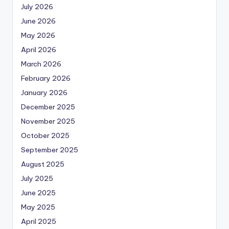
July 2026
June 2026
May 2026
April 2026
March 2026
February 2026
January 2026
December 2025
November 2025
October 2025
September 2025
August 2025
July 2025
June 2025
May 2025
April 2025