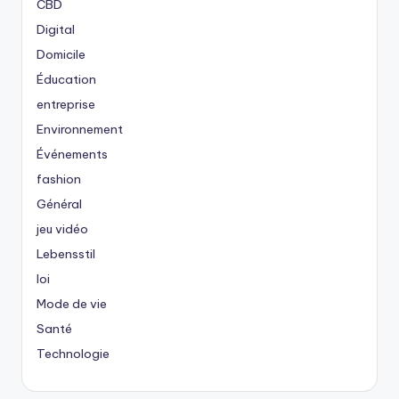
CBD
Digital
Domicile
Éducation
entreprise
Environnement
Événements
fashion
Général
jeu vidéo
Lebensstil
loi
Mode de vie
Santé
Technologie