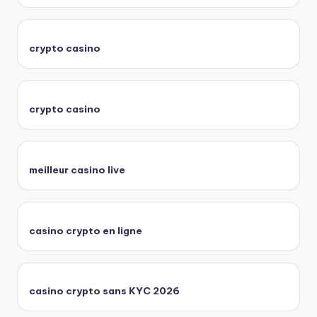
crypto casino
crypto casino
meilleur casino live
casino crypto en ligne
casino crypto sans KYC 2026