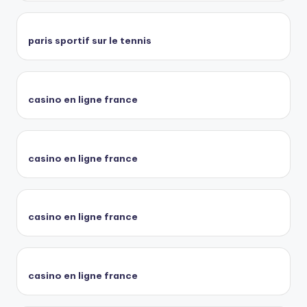
paris sportif sur le tennis
casino en ligne france
casino en ligne france
casino en ligne france
casino en ligne france