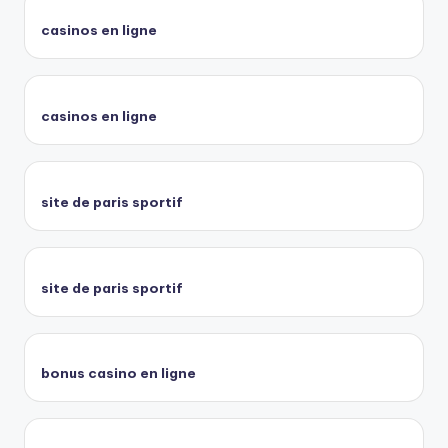
casinos en ligne
casinos en ligne
site de paris sportif
site de paris sportif
bonus casino en ligne