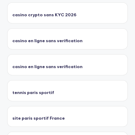
casino crypto sans KYC 2026
casino en ligne sans verification
casino en ligne sans verification
tennis paris sportif
site paris sportif France