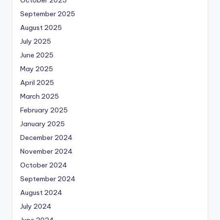
October 2025
September 2025
August 2025
July 2025
June 2025
May 2025
April 2025
March 2025
February 2025
January 2025
December 2024
November 2024
October 2024
September 2024
August 2024
July 2024