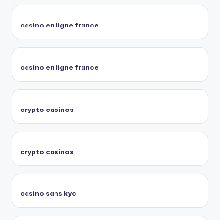
casino en ligne france
casino en ligne france
crypto casinos
crypto casinos
casino sans kyc