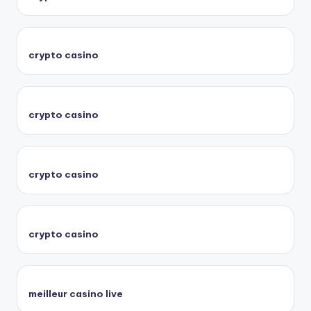
crypto casino
crypto casino
crypto casino
crypto casino
meilleur casino live