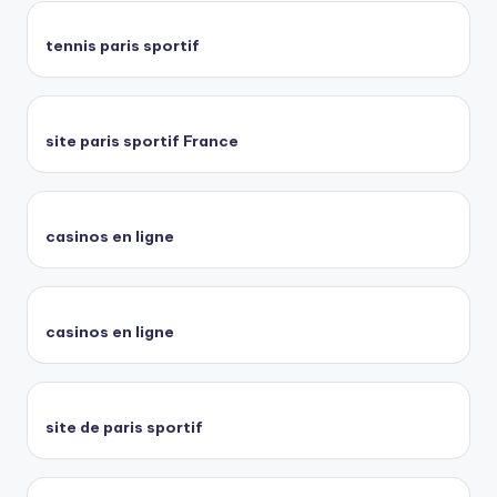
tennis paris sportif
site paris sportif France
casinos en ligne
casinos en ligne
site de paris sportif