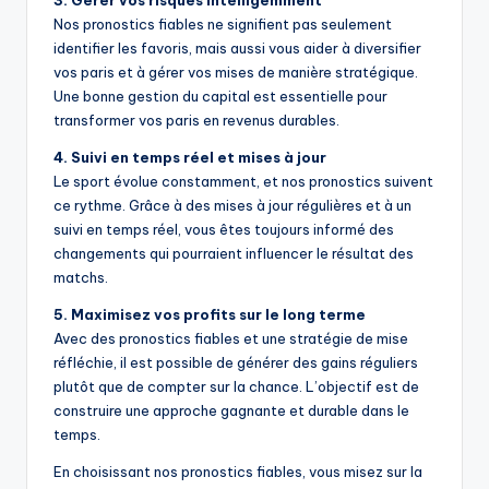
3. Gérer vos risques intelligemment
Nos pronostics fiables ne signifient pas seulement
identifier les favoris, mais aussi vous aider à diversifier
vos paris et à gérer vos mises de manière stratégique.
Une bonne gestion du capital est essentielle pour
transformer vos paris en revenus durables.
4. Suivi en temps réel et mises à jour
Le sport évolue constamment, et nos pronostics suivent
ce rythme. Grâce à des mises à jour régulières et à un
suivi en temps réel, vous êtes toujours informé des
changements qui pourraient influencer le résultat des
matchs.
5. Maximisez vos profits sur le long terme
Avec des pronostics fiables et une stratégie de mise
réfléchie, il est possible de générer des gains réguliers
plutôt que de compter sur la chance. L’objectif est de
construire une approche gagnante et durable dans le
temps.
En choisissant nos pronostics fiables, vous misez sur la