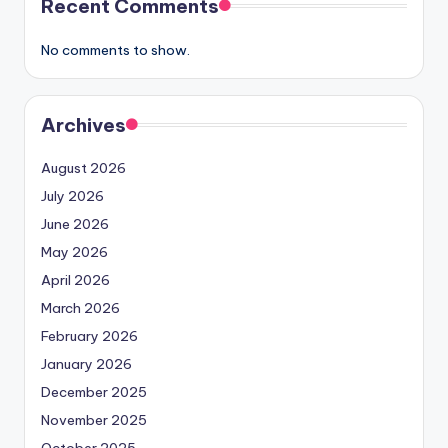
Recent Comments
No comments to show.
Archives
August 2026
July 2026
June 2026
May 2026
April 2026
March 2026
February 2026
January 2026
December 2025
November 2025