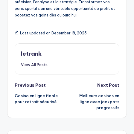
précision, l’analyse et la stratégie. Transformez vos
paris sportifs en une véritable opportunité de profit et
boostez vos gains dès aujourd’hui.
Last updated on December 18, 2025
letrank
View All Posts
Post
Previous Post
Next Post
Casino en ligne fiable
Meilleurs casinos en
navigation
pour retrait sécurisé
ligne avec jackpots
progressifs