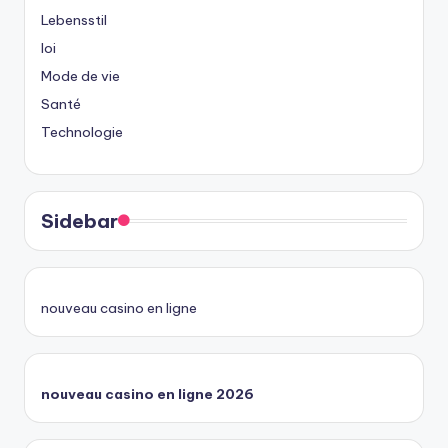
Lebensstil
loi
Mode de vie
Santé
Technologie
Sidebar
nouveau casino en ligne
nouveau casino en ligne 2026