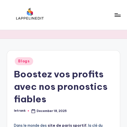
Skip
to
content
l
a
p
p
Posted
Blogs
e
in
Boostez vos profits
li
n
avec nos pronostics
e
fiables
d
i
letrank
December 18, 2025
Posted
by
t
Dans le monde des
site de paris sportif
, la clé du