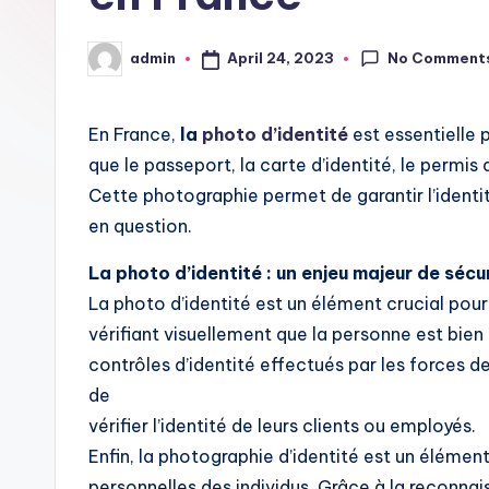
i
No Comment
April 24, 2023
admin
Posted
t
by
En France,
la
photo d’identité
est essentielle
que le passeport, la carte d’identité, le permis
Cette photographie permet de garantir l’ident
en question.
La photo d’identité : un enjeu majeur de sécu
La photo d’identité est un élément crucial pour 
vérifiant visuellement que la personne est bien c
contrôles d’identité effectués par les forces de
de
vérifier l’identité de leurs clients ou employés.
Enfin, la photographie d’identité est un élémen
personnelles des individus. Grâce à la reconna