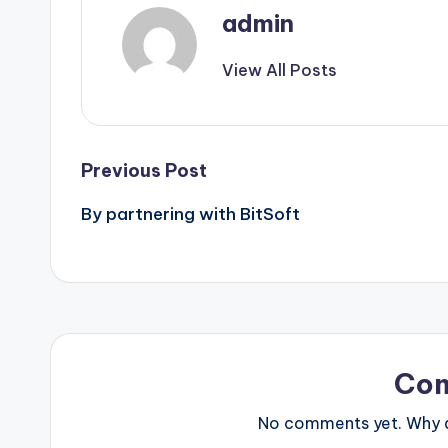
admin
View All Posts
Post
Previous Post
By partnering with BitSoft
navigation
Co
No comments yet. Why do