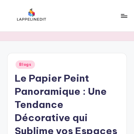
Skip
to
content
l
a
p
p
Posted
Blogs
e
in
Le Papier Peint
li
n
Panoramique : Une
e
Tendance
d
Décorative qui
i
t
Sublime vos Espaces