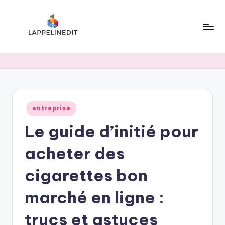
Skip
to
content
l
a
p
p
Posted
entreprise
e
in
Le guide d’initié pour
li
n
acheter des
e
cigarettes bon
d
marché en ligne :
i
t
trucs et astuces