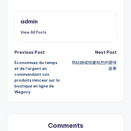
admin
View All Posts
Post
Previous Post
Next Post
Économisez du temps
用結婚戒指慶祝您的愛情
navigation
et de l’argent en
故事
commandant vos
produits minceur sur la
boutique en ligne de
Wegovy
Comments