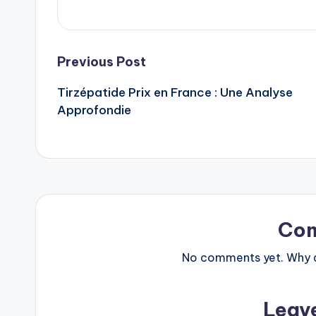
Post
Previous Post
Tirzépatide Prix en France : Une Analyse
navigation
Approfondie
Co
No comments yet. Why do
Leav