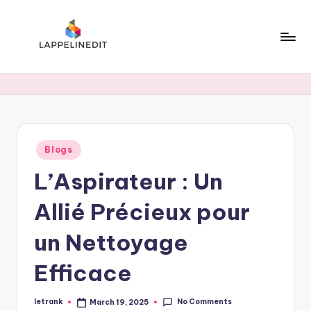
Skip
to
content
l
a
p
p
Posted
Blogs
e
in
L’Aspirateur : Un
li
n
Allié Précieux pour
e
un Nettoyage
d
Efficace
i
t
No Comments
letrank
March 19, 2025
Posted