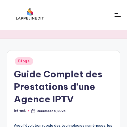
Skip
to
content
l
a
p
p
Posted
Blogs
e
in
Guide Complet des
li
n
Prestations d’une
e
Agence IPTV
d
i
letrank
December 6, 2025
Posted
by
t
Avec l’évolution rapide des technologies numériques, les