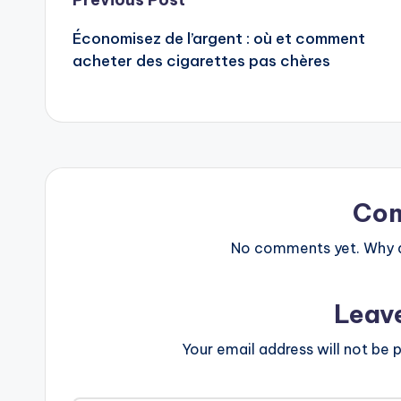
Post
Économisez de l’argent : où et comment
navigation
acheter des cigarettes pas chères
Co
No comments yet. Why do
Leav
Your email address will not be p