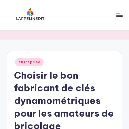
Skip
to
content
l
a
p
p
Posted
entreprise
e
in
Choisir le bon
li
n
fabricant de clés
e
dynamométriques
d
pour les amateurs de
i
t
bricolage