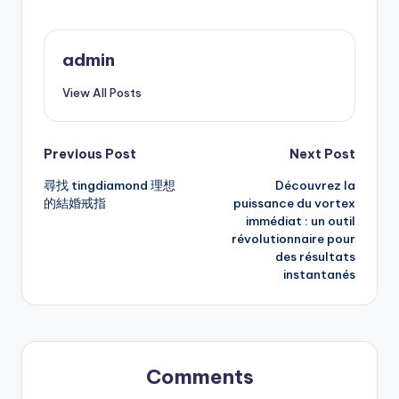
admin
View All Posts
Post
Previous Post
Next Post
尋找 tingdiamond 理想
Découvrez la
navigation
的結婚戒指
puissance du vortex
immédiat : un outil
révolutionnaire pour
des résultats
instantanés
Comments