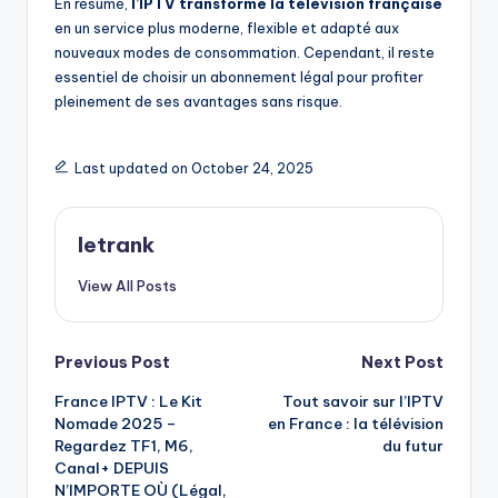
En résumé,
l’IPTV transforme la télévision française
en un service plus moderne, flexible et adapté aux
nouveaux modes de consommation. Cependant, il reste
essentiel de choisir un abonnement légal pour profiter
pleinement de ses avantages sans risque.
Last updated on October 24, 2025
letrank
View All Posts
Post
Previous Post
Next Post
France IPTV : Le Kit
Tout savoir sur l’IPTV
navigation
Nomade 2025 –
en France : la télévision
Regardez TF1, M6,
du futur
Canal+ DEPUIS
N’IMPORTE OÙ (Légal,