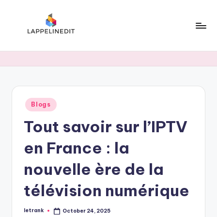
Skip
to
content
l
a
p
p
Posted
Blogs
e
in
Tout savoir sur l’IPTV
li
n
en France : la
e
nouvelle ère de la
d
télévision numérique
i
t
letrank
October 24, 2025
Posted