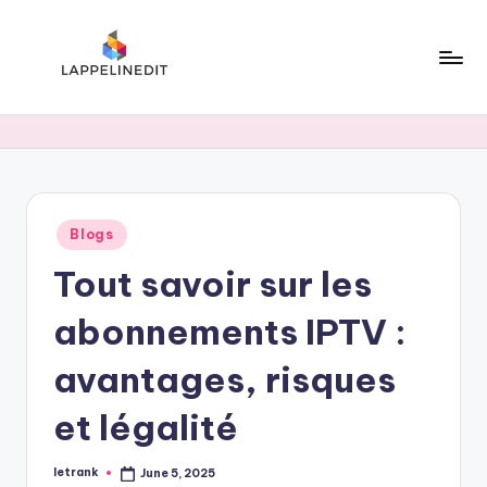
Skip
to
content
l
a
p
p
Posted
Blogs
e
in
Tout savoir sur les
li
n
abonnements IPTV :
e
avantages, risques
d
et légalité
i
t
letrank
June 5, 2025
Posted