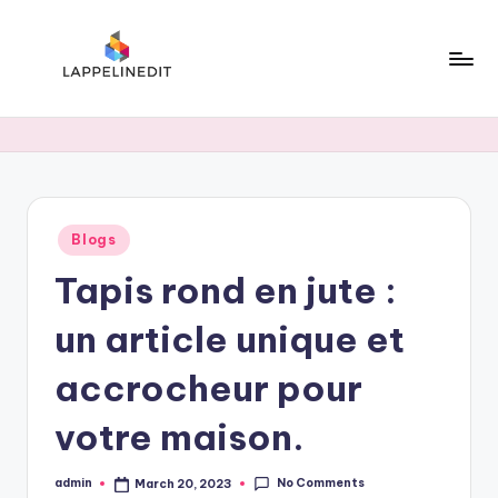
Skip
to
content
l
a
p
p
Posted
Blogs
e
in
Tapis rond en jute :
li
n
un article unique et
e
accrocheur pour
d
votre maison.
i
t
No Comments
admin
March 20, 2023
Posted