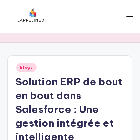
Skip
to
content
l
a
p
p
Posted
Blogs
e
in
Solution ERP de bout
li
n
en bout dans
e
Salesforce : Une
d
gestion intégrée et
i
t
intelligente