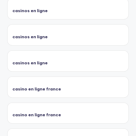
casinos en ligne
casinos en ligne
casinos en ligne
casino en ligne france
casino en ligne france