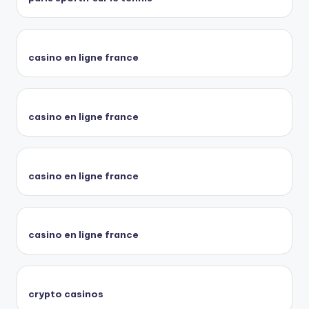
casino en ligne france
casino en ligne france
casino en ligne france
casino en ligne france
crypto casinos