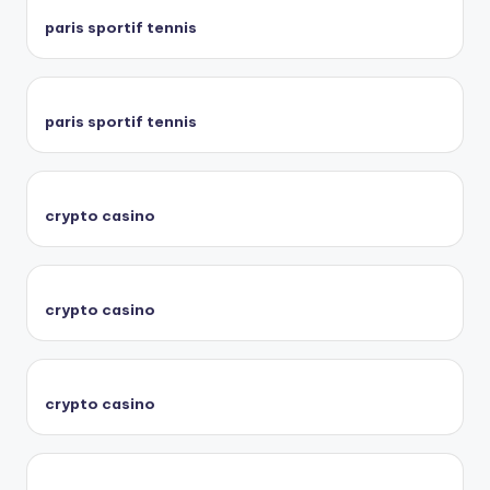
paris sportif tennis
paris sportif tennis
crypto casino
crypto casino
crypto casino