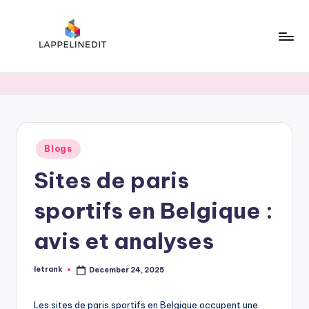
Skip
to
content
l
a
p
p
Posted
Blogs
e
in
Sites de paris
li
n
sportifs en Belgique :
e
avis et analyses
d
i
letrank
December 24, 2025
Posted
by
t
Les sites de paris sportifs en Belgique occupent une