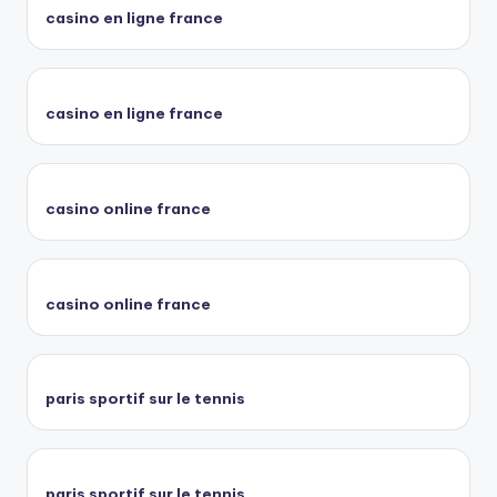
casino en ligne france
casino en ligne france
casino online france
casino online france
paris sportif sur le tennis
paris sportif sur le tennis