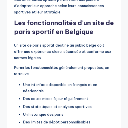
d’adapter leur approche selon leurs connaissances
sportives et leur stratégie.
Les fonctionnalités d’un site de
paris sportif en Belgique
Un site de paris sportif destiné au public belge doit
offrir une expérience claire, sécurisée et conforme aux
normes légales.
Parmi les fonctionnalités généralement proposées, on
retrouve :
Une interface disponible en français et en
néerlandais
Des cotes mises à jour régulièrement
Des statistiques et analyses sportives
Un historique des paris
Des limites de dépôt personnalisables