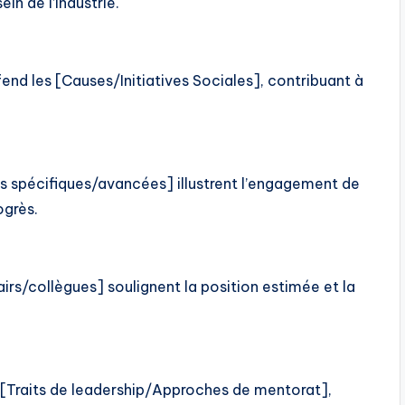
in de l’industrie.
end les [Causes/Initiatives Sociales], contribuant à
s spécifiques/avancées] illustrent l’engagement de
ogrès.
irs/collègues] soulignent la position estimée et la
r [Traits de leadership/Approches de mentorat],