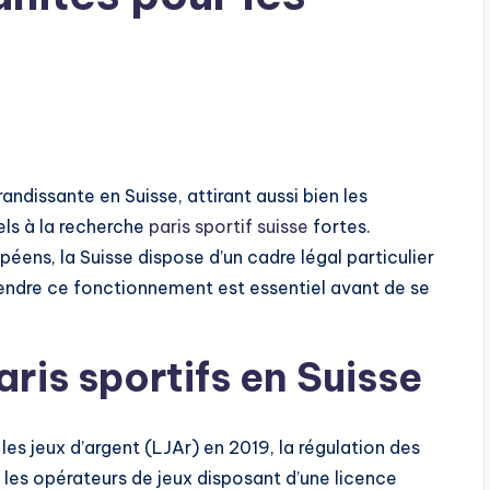
andissante en Suisse, attirant aussi bien les
els à la recherche
paris sportif suisse
fortes.
ens, la Suisse dispose d’un cadre légal particulier
endre ce fonctionnement est essentiel avant de se
aris sportifs en Suisse
 les jeux d’argent (LJAr) en 2019, la régulation des
s les opérateurs de jeux disposant d’une licence