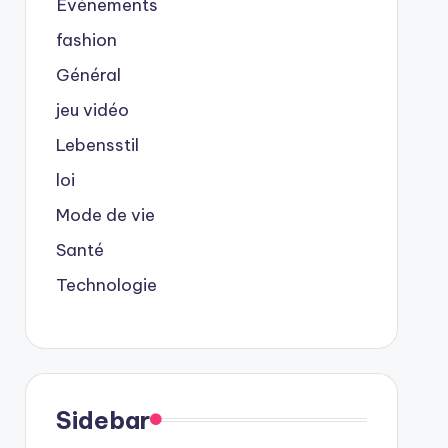
Événements
fashion
Général
jeu vidéo
Lebensstil
loi
Mode de vie
Santé
Technologie
Sidebar