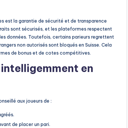
s est la garantie de sécurité et de transparence
raits sont sécurisés, et les plateformes respectent
es données. Toutefois, certains parieurs regrettent
trangers non autorisés sont bloqués en Suisse. Cela
ermes de bonus et de cotes compétitives.
 intelligemment en
nseillé aux joueurs de :
agréés.
avant de placer un pari.