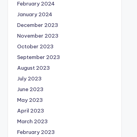
February 2024
January 2024
December 2023
November 2023
October 2023
September 2023
August 2023
July 2023
June 2023
May 2023
April 2023
March 2023
February 2023