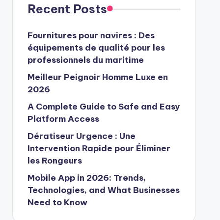
Recent Posts
Fournitures pour navires : Des
équipements de qualité pour les
professionnels du maritime
Meilleur Peignoir Homme Luxe en
2026
A Complete Guide to Safe and Easy
Platform Access
Dératiseur Urgence : Une
Intervention Rapide pour Éliminer
les Rongeurs
Mobile App in 2026: Trends,
Technologies, and What Businesses
Need to Know