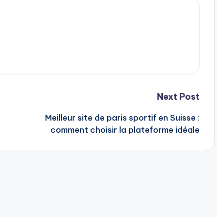
Next Post
Meilleur site de paris sportif en Suisse :
comment choisir la plateforme idéale