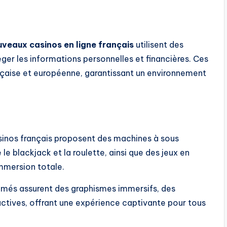
veaux casinos en ligne français
utilisent des
er les informations personnelles et financières. Ces
çaise et européenne, garantissant un environnement
asinos français proposent des machines à sous
 blackjack et la roulette, ainsi que des jeux en
mmersion totale.
més assurent des graphismes immersifs, des
actives, offrant une expérience captivante pour tous