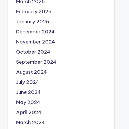
March 2025
February 2025
January 2025
December 2024
November 2024
October 2024
September 2024
August 2024
July 2024
June 2024
May 2024
April 2024
March 2024