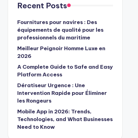
Recent Posts
Fournitures pour navires : Des
équipements de qualité pour les
professionnels du maritime
Meilleur Peignoir Homme Luxe en
2026
A Complete Guide to Safe and Easy
Platform Access
Dératiseur Urgence : Une
Intervention Rapide pour Éliminer
les Rongeurs
Mobile App in 2026: Trends,
Technologies, and What Businesses
Need to Know