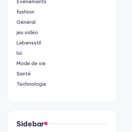
Événements
fashion
Général
jeu vidéo
Lebensstil
loi
Mode de vie
Santé
Technologie
Sidebar