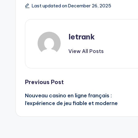
Last updated on December 26, 2025
letrank
View All Posts
Post
Previous Post
Nouveau casino en ligne français :
navigation
l’expérience de jeu fiable et moderne