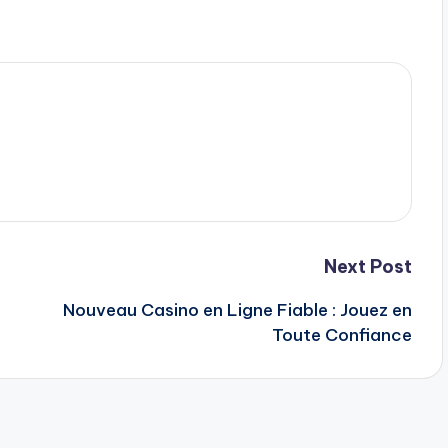
Next Post
Nouveau Casino en Ligne Fiable : Jouez en
Toute Confiance