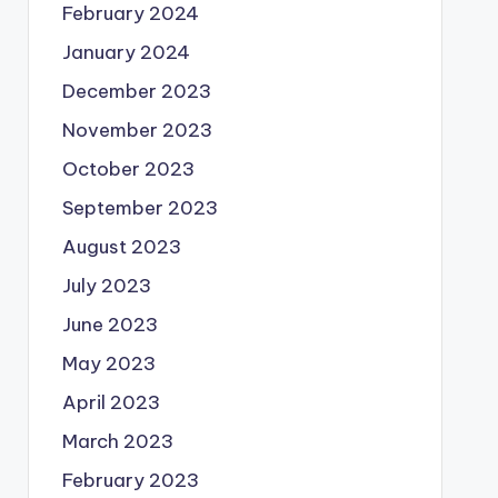
February 2024
January 2024
December 2023
November 2023
October 2023
September 2023
August 2023
July 2023
June 2023
May 2023
April 2023
March 2023
February 2023