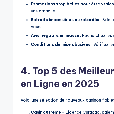
Promotions trop belles pour être vraies
une arnaque.
Retraits impossibles ou retardés
: Si le
vous.
Avis négatifs en masse
: Recherchez les 
Conditions de mise abusives
: Vérifiez 
4. Top 5 des Meille
en Ligne en 2025
Voici une sélection de nouveaux casinos fiables
CasinoXtreme
– Licence Curaçao, paieme