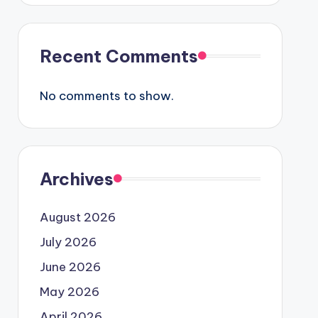
Recent Comments
No comments to show.
Archives
August 2026
July 2026
June 2026
May 2026
April 2026