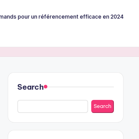
llemands pour un référencement efficace en 2024
Search
Search