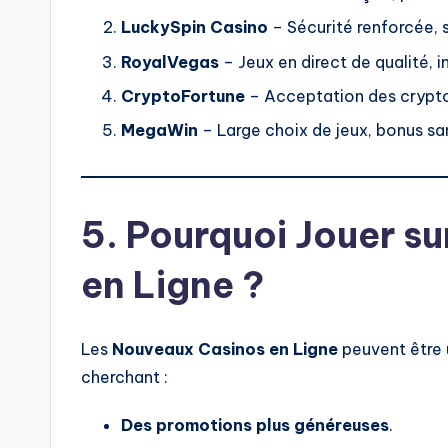
LuckySpin Casino
– Sécurité renforcée, s
RoyalVegas
– Jeux en direct de qualité, i
CryptoFortune
– Acceptation des crypt
MegaWin
– Large choix de jeux, bonus sa
5. Pourquoi Jouer s
en Ligne ?
Les
Nouveaux Casinos en Ligne
peuvent être 
cherchant :
Des promotions plus généreuses
.