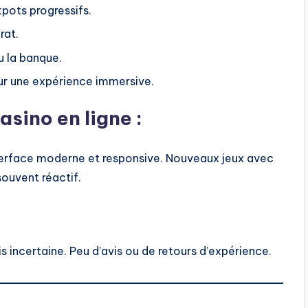
kpots progressifs.
rat.
u la banque.
our une expérience immersive.
sino en ligne :
terface moderne et responsive. Nouveaux jeux avec
souvent réactif.
is incertaine. Peu d’avis ou de retours d’expérience.