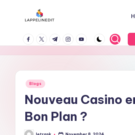
Skip
H
to
l
content
facebook.com
twitter.com
t.me
instagram.com
youtube.com
a
p
p
e
Posted
Blogs
in
li
Nouveau Casino en
n
Bon Plan ?
e
d
November 8, 2024
letrank