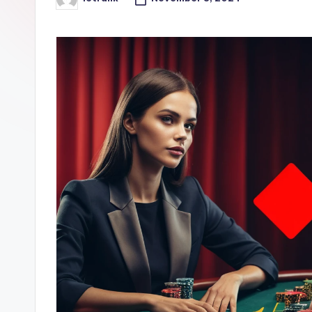
Posted
by
i
t