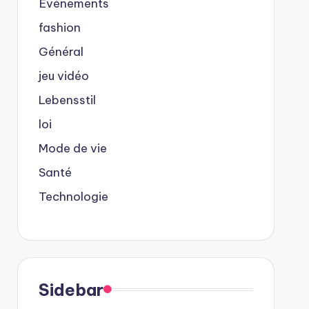
Événements
fashion
Général
jeu vidéo
Lebensstil
loi
Mode de vie
Santé
Technologie
Sidebar