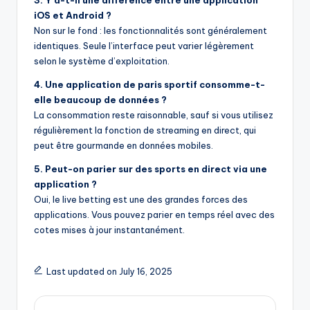
3. Y a-t-il une différence entre une application
iOS et Android ?
Non sur le fond : les fonctionnalités sont généralement
identiques. Seule l’interface peut varier légèrement
selon le système d’exploitation.
4. Une application de paris sportif consomme-t-
elle beaucoup de données ?
La consommation reste raisonnable, sauf si vous utilisez
régulièrement la fonction de streaming en direct, qui
peut être gourmande en données mobiles.
5. Peut-on parier sur des sports en direct via une
application ?
Oui, le live betting est une des grandes forces des
applications. Vous pouvez parier en temps réel avec des
cotes mises à jour instantanément.
Last updated on July 16, 2025