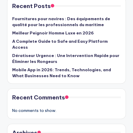
Recent Posts
Fournitures pour navires : Des équipements de
qualité pour les professionnels du maritime
Meilleur Peignoir Homme Luxe en 2026
A Complete Guide to Safe and Easy Platform
Access
Dératiseur Urgence : Une Intervention Rapide pour
Éliminer les Rongeurs
Mobile App in 2026: Trends, Technologies, and
What Businesses Need to Know
Recent Comments
No comments to show.
Archives