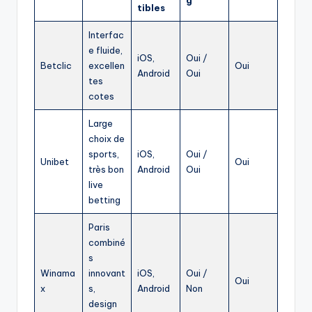
g
tibles
Interfac
e fluide,
iOS,
Oui /
Betclic
excellen
Oui
Android
Oui
tes
cotes
Large
choix de
sports,
iOS,
Oui /
Unibet
Oui
très bon
Android
Oui
live
betting
Paris
combiné
s
Winama
innovant
iOS,
Oui /
Oui
x
s,
Android
Non
design