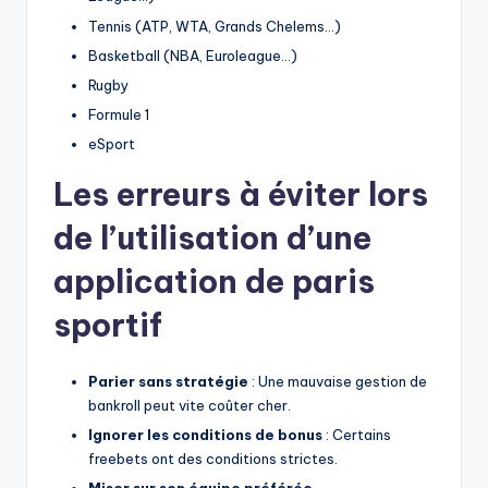
Tennis (ATP, WTA, Grands Chelems…)
Basketball (NBA, Euroleague…)
Rugby
Formule 1
eSport
Les erreurs à éviter lors
de l’utilisation d’une
application de paris
sportif
Parier sans stratégie
: Une mauvaise gestion de
bankroll peut vite coûter cher.
Ignorer les conditions de bonus
: Certains
freebets ont des conditions strictes.