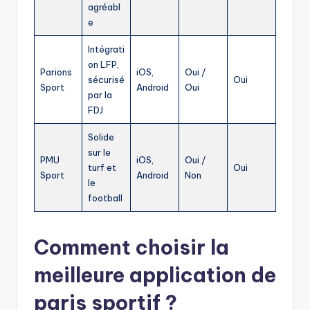
agréabl
e
Intégrati
on LFP,
Parions
iOS,
Oui /
sécurisé
Oui
Sport
Android
Oui
par la
FDJ
Solide
sur le
PMU
iOS,
Oui /
turf et
Oui
Sport
Android
Non
le
football
Comment choisir la
meilleure application de
paris sportif ?