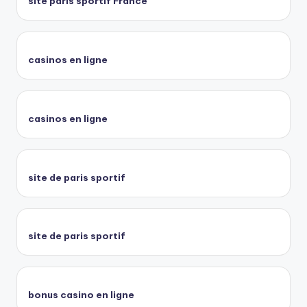
site paris sportif France
casinos en ligne
casinos en ligne
site de paris sportif
site de paris sportif
bonus casino en ligne