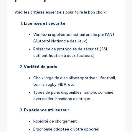
Voici les critères essentiels pour faire le bon choix :
Licences et sécurité
Vérifiez si applicationest autorisée par l’ANJ
(Autorité Nationale des Jeux).
Présence de protocoles de sécurité (SSL,
authentification à deux facteurs).
Variété de paris
Choix large de disciplines sportives : football,
tennis, rugby, NBA, etc.
Types de paris disponibles : simple, combiné,
over/under, handicap asiatique…
Expérience utilisateur
Rapidité de chargement
Ergonomie adaptée à votre appareil