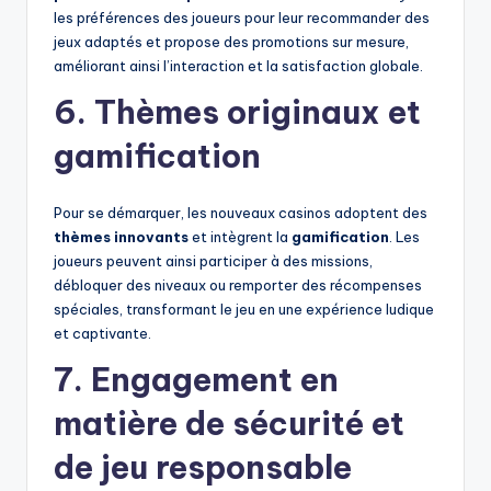
les préférences des joueurs pour leur recommander des
jeux adaptés et propose des promotions sur mesure,
améliorant ainsi l’interaction et la satisfaction globale.
6. Thèmes originaux et
gamification
Pour se démarquer, les nouveaux casinos adoptent des
thèmes innovants
et intègrent la
gamification
. Les
joueurs peuvent ainsi participer à des missions,
débloquer des niveaux ou remporter des récompenses
spéciales, transformant le jeu en une expérience ludique
et captivante.
7. Engagement en
matière de sécurité et
de jeu responsable