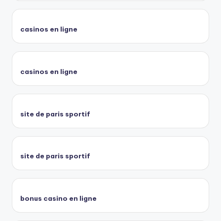
casinos en ligne
casinos en ligne
site de paris sportif
site de paris sportif
bonus casino en ligne