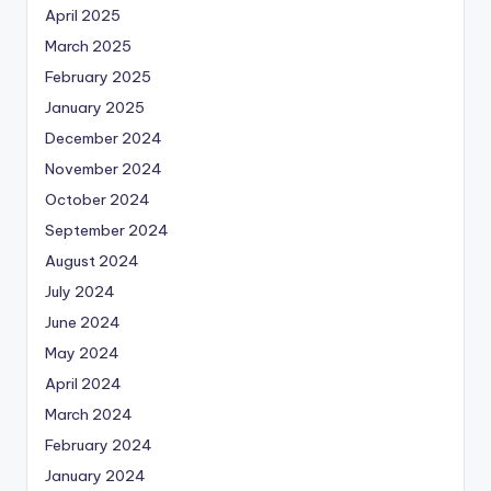
April 2025
March 2025
February 2025
January 2025
December 2024
November 2024
October 2024
September 2024
August 2024
July 2024
June 2024
May 2024
April 2024
March 2024
February 2024
January 2024