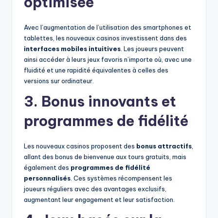
optimisée
Avec l’augmentation de l’utilisation des smartphones et
tablettes, les nouveaux casinos investissent dans des
interfaces mobiles intuitives
. Les joueurs peuvent
ainsi accéder à leurs jeux favoris n’importe où, avec une
fluidité et une rapidité équivalentes à celles des
versions sur ordinateur.
3. Bonus innovants et
programmes de fidélité
Les nouveaux casinos proposent des
bonus attractifs
,
allant des bonus de bienvenue aux tours gratuits, mais
également des
programmes de fidélité
personnalisés
. Ces systèmes récompensent les
joueurs réguliers avec des avantages exclusifs,
augmentant leur engagement et leur satisfaction.