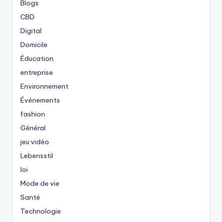
Blogs
CBD
Digital
Domicile
Éducation
entreprise
Environnement
Événements
fashion
Général
jeu vidéo
Lebensstil
loi
Mode de vie
Santé
Technologie