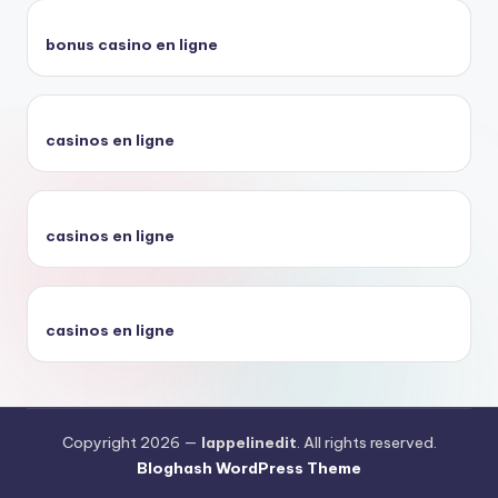
bonus casino en ligne
casinos en ligne
casinos en ligne
casinos en ligne
Copyright 2026 —
lappelinedit
. All rights reserved.
Bloghash WordPress Theme