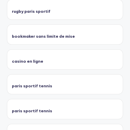
rugby paris sportif
bookmaker sans limite de mise
casino en ligne
paris sportif tennis
paris sportif tennis