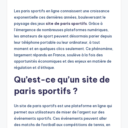
by
Les paris sportifs en ligne connaissent une croissance
exponentielle ces dernières années, bouleversant le
paysage des jeux
site de paris sportifs
. Grâce à
l’émergence de nombreuses plateformes numériques,
les amateurs de sport peuvent désormais parier depuis
leur téléphone portable ou leur ordinateur, à tout
moment et en quelques clics seulement. Ce phénomène,
largement répandu en France, soulève à la fois des
opportunités économiques et des enjeux en matière de
régulation et d’éthique.
Qu’est-ce qu’un site de
paris sportifs ?
Un site de paris sportifs est une plateforme en ligne qui
permet aux utilisateurs de miser de l’argent sur des
événements sportifs. Ces événements peuvent aller
des matchs de football aux compétitions de tennis, en