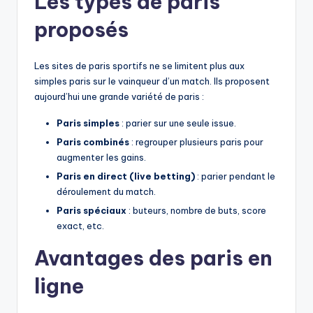
Les types de paris
proposés
Les sites de paris sportifs ne se limitent plus aux
simples paris sur le vainqueur d’un match. Ils proposent
aujourd’hui une grande variété de paris :
Paris simples
: parier sur une seule issue.
Paris combinés
: regrouper plusieurs paris pour
augmenter les gains.
Paris en direct (live betting)
: parier pendant le
déroulement du match.
Paris spéciaux
: buteurs, nombre de buts, score
exact, etc.
Avantages des paris en
ligne