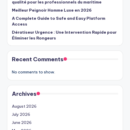
qualité pour les professionnels du maritime
Meilleur Peignoir Homme Luxe en 2026
A Complete Guide to Safe and Easy Platform
Access
Dératiseur Urgence : Une Intervention Rapide pour
Éliminer les Rongeurs
Recent Comments
No comments to show.
Archives
August 2026
July 2026
June 2026