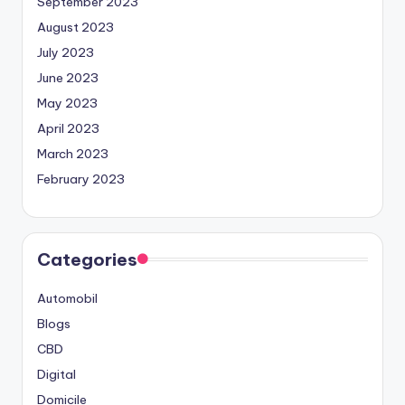
September 2023
August 2023
July 2023
June 2023
May 2023
April 2023
March 2023
February 2023
Categories
Automobil
Blogs
CBD
Digital
Domicile