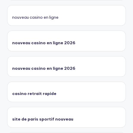
nouveau casino en ligne
nouveau casino en ligne 2026
nouveau casino en ligne 2026
casino retrait rapide
site de paris sportif nouveau