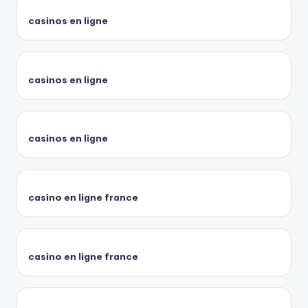
casinos en ligne
casinos en ligne
casinos en ligne
casino en ligne france
casino en ligne france