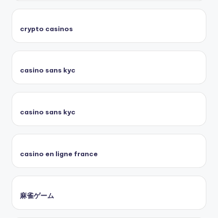
crypto casinos
casino sans kyc
casino sans kyc
casino en ligne france
麻雀ゲーム