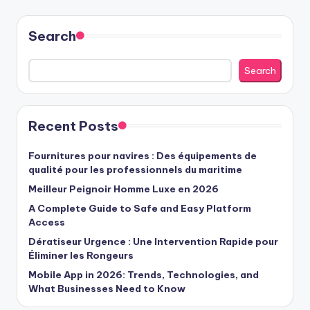
Search
Search
Recent Posts
Fournitures pour navires : Des équipements de
qualité pour les professionnels du maritime
Meilleur Peignoir Homme Luxe en 2026
A Complete Guide to Safe and Easy Platform
Access
Dératiseur Urgence : Une Intervention Rapide pour
Éliminer les Rongeurs
Mobile App in 2026: Trends, Technologies, and
What Businesses Need to Know