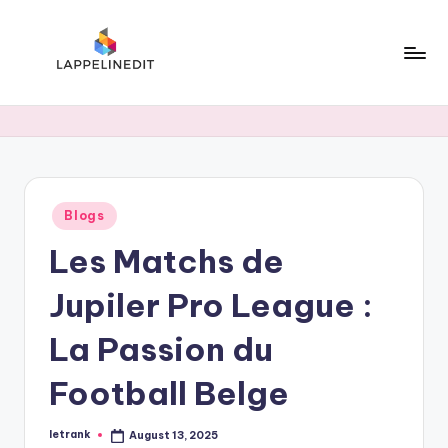
Skip
to
content
l
a
p
p
Posted
Blogs
e
in
Les Matchs de
li
n
Jupiler Pro League :
e
La Passion du
d
Football Belge
i
t
letrank
August 13, 2025
Posted