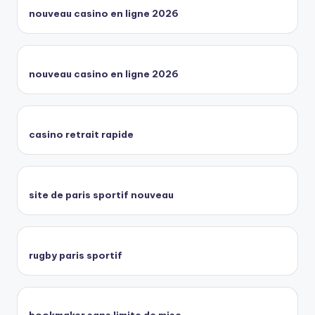
nouveau casino en ligne 2026
nouveau casino en ligne 2026
casino retrait rapide
site de paris sportif nouveau
rugby paris sportif