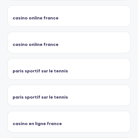
casino online france
casino online france
paris sportif sur le tennis
paris sportif sur le tennis
casino en ligne france