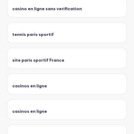
casino en ligne sans verification
tennis paris sportif
site paris sportif France
casinos en ligne
casinos en ligne