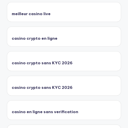
meilleur casino live
casino crypto en ligne
casino crypto sans KYC 2026
casino crypto sans KYC 2026
casino en ligne sans verification