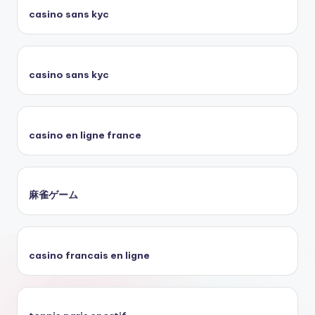
casino sans kyc
casino sans kyc
casino en ligne france
麻雀ゲーム
casino francais en ligne