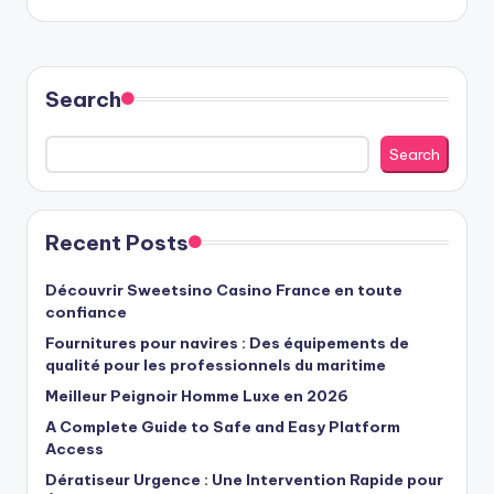
Search
Search
Recent Posts
Découvrir Sweetsino Casino France en toute
confiance
Fournitures pour navires : Des équipements de
qualité pour les professionnels du maritime
Meilleur Peignoir Homme Luxe en 2026
A Complete Guide to Safe and Easy Platform
Access
Dératiseur Urgence : Une Intervention Rapide pour