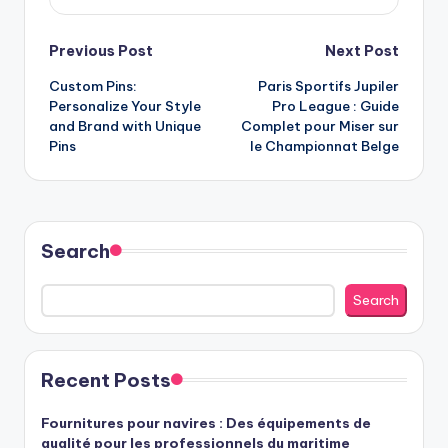
Post
Previous Post
Next Post
Custom Pins:
Paris Sportifs Jupiler
navigation
Personalize Your Style
Pro League : Guide
and Brand with Unique
Complet pour Miser sur
Pins
le Championnat Belge
Search
Search
Recent Posts
Fournitures pour navires : Des équipements de
qualité pour les professionnels du maritime