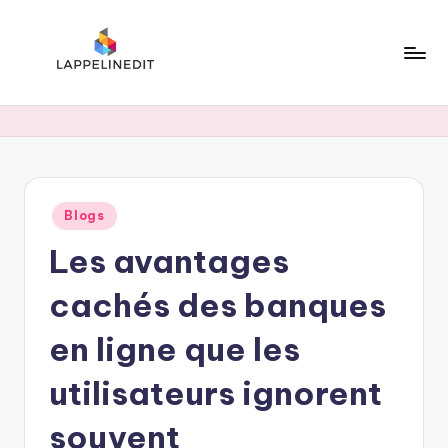
Skip
to
content
l
a
p
p
Posted
Blogs
e
in
Les avantages
li
n
cachés des banques
e
en ligne que les
d
utilisateurs ignorent
i
t
souvent