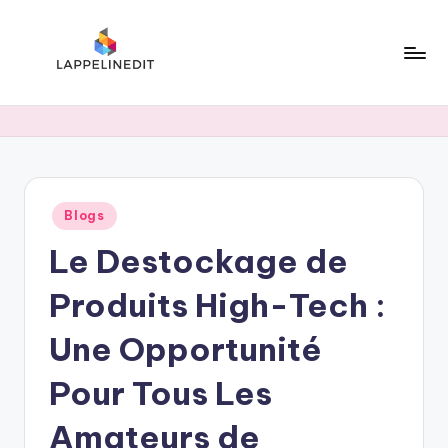
Skip
to
content
l
a
p
p
Posted
Blogs
e
in
Le Destockage de
li
n
Produits High-Tech :
e
Une Opportunité
d
Pour Tous Les
i
t
Amateurs de