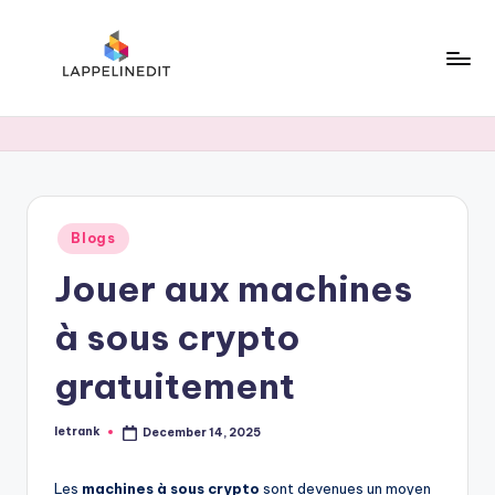
Skip
to
content
l
a
p
p
Posted
Blogs
e
in
Jouer aux machines
li
n
à sous crypto
e
gratuitement
d
i
letrank
December 14, 2025
Posted
by
t
Les
machines à sous crypto
sont devenues un moyen