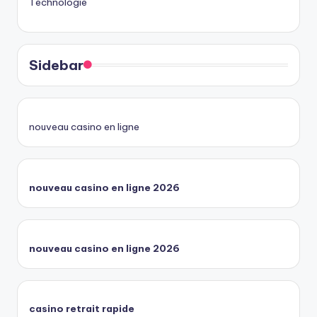
Technologie
Sidebar
nouveau casino en ligne
nouveau casino en ligne 2026
nouveau casino en ligne 2026
casino retrait rapide