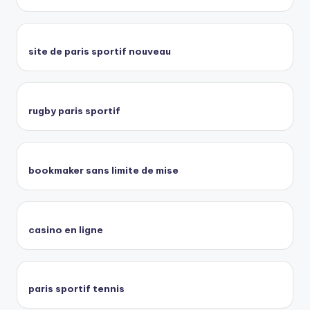
site de paris sportif nouveau
rugby paris sportif
bookmaker sans limite de mise
casino en ligne
paris sportif tennis