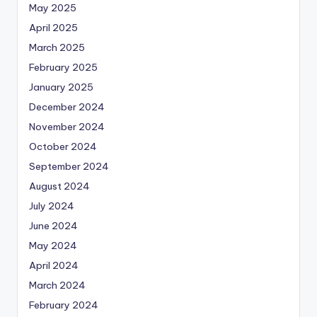
May 2025
April 2025
March 2025
February 2025
January 2025
December 2024
November 2024
October 2024
September 2024
August 2024
July 2024
June 2024
May 2024
April 2024
March 2024
February 2024