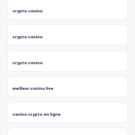
crypto casino
crypto casino
crypto casino
meilleur casino live
casino crypto en ligne