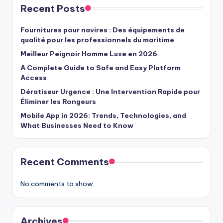
Recent Posts
Fournitures pour navires : Des équipements de
qualité pour les professionnels du maritime
Meilleur Peignoir Homme Luxe en 2026
A Complete Guide to Safe and Easy Platform
Access
Dératiseur Urgence : Une Intervention Rapide pour
Éliminer les Rongeurs
Mobile App in 2026: Trends, Technologies, and
What Businesses Need to Know
Recent Comments
No comments to show.
Archives