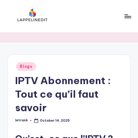
Skip
to
content
l
a
p
p
Posted
Blogs
e
in
IPTV Abonnement :
li
n
Tout ce qu’il faut
e
savoir
d
i
letrank
October 14, 2025
Posted
by
t