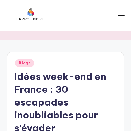
Skip
to
content
l
a
p
p
Posted
Blogs
e
in
Idées week-end en
li
n
France : 30
e
escapades
d
inoubliables pour
i
t
s’évader