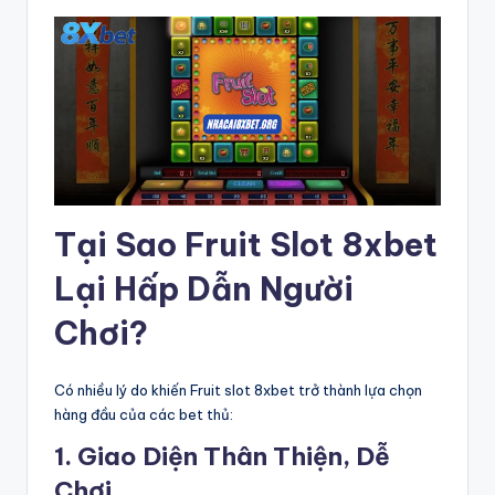
Tại Sao Fruit Slot 8xbet
Lại Hấp Dẫn Người
Chơi?
Có nhiều lý do khiến Fruit slot 8xbet trở thành lựa chọn
hàng đầu của các bet thủ:
1. Giao Diện Thân Thiện, Dễ
Chơi