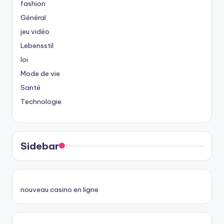
fashion
Général
jeu vidéo
Lebensstil
loi
Mode de vie
Santé
Technologie
Sidebar
nouveau casino en ligne