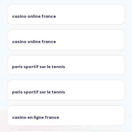
casino online france
casino online france
paris sportif sur le tennis
paris sportif sur le tennis
casino en ligne france