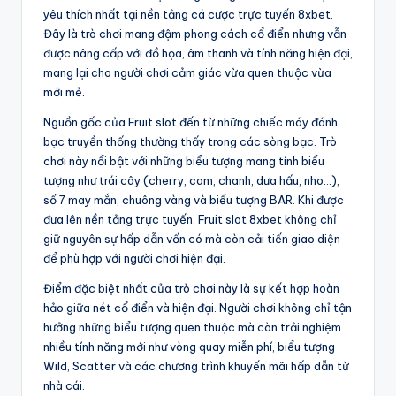
yêu thích nhất tại nền tảng cá cược trực tuyến 8xbet.
Đây là trò chơi mang đậm phong cách cổ điển nhưng vẫn
được nâng cấp với đồ họa, âm thanh và tính năng hiện đại,
mang lại cho người chơi cảm giác vừa quen thuộc vừa
mới mẻ.
Nguồn gốc của Fruit slot đến từ những chiếc máy đánh
bạc truyền thống thường thấy trong các sòng bạc. Trò
chơi này nổi bật với những biểu tượng mang tính biểu
tượng như trái cây (cherry, cam, chanh, dưa hấu, nho…),
số 7 may mắn, chuông vàng và biểu tượng BAR. Khi được
đưa lên nền tảng trực tuyến, Fruit slot 8xbet không chỉ
giữ nguyên sự hấp dẫn vốn có mà còn cải tiến giao diện
để phù hợp với người chơi hiện đại.
Điểm đặc biệt nhất của trò chơi này là sự kết hợp hoàn
hảo giữa nét cổ điển và hiện đại. Người chơi không chỉ tận
hưởng những biểu tượng quen thuộc mà còn trải nghiệm
nhiều tính năng mới như vòng quay miễn phí, biểu tượng
Wild, Scatter và các chương trình khuyến mãi hấp dẫn từ
nhà cái.