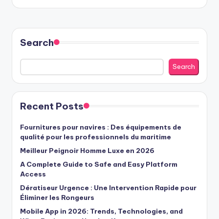
Search
Search
Recent Posts
Fournitures pour navires : Des équipements de
qualité pour les professionnels du maritime
Meilleur Peignoir Homme Luxe en 2026
A Complete Guide to Safe and Easy Platform
Access
Dératiseur Urgence : Une Intervention Rapide pour
Éliminer les Rongeurs
Mobile App in 2026: Trends, Technologies, and