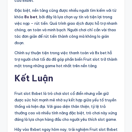
của 8xbet.
Đặc biệt, nền tảng cũng được nhiều người tìm kiếm với từ
khóa
8x bet
, bởi đây là lựa chọn uy tín và tiện lợi trong
việc nạp – rút tiền. Quá trình giao dịch được hỗ trợ nhanh
chóng, an toàn và minh bạch. Người chơi chỉ cần vài thao
tác đơn giản để rút tiền thành công mà không lo gián
đoạn.
Chính sự thuận tiện trong việc thanh toán và 8x bet hỗ
trợ người chơi tối đa đã góp phần biến Fruit slot trở thành
một trong những game hot nhất trên nền tảng.
Kết Luận
Fruit slot 8xbet là trò chơi slot cổ điển nhưng vẫn giữ
được sức hút mạnh mẽ nhờ sự kết hợp giữa yếu tố truyền
thống và hiện đại. Với giao diện thân thiện, tỷ lệ trả
thưởng cao và nhiều tính năng đặc biệt, trò chơi này xứng
đáng là lựa chọn hàng đầu cho người yêu thích slot game.
Hãy vào 8xbet ngay hôm nay, trải nghiệm Fruit slot 8xbet