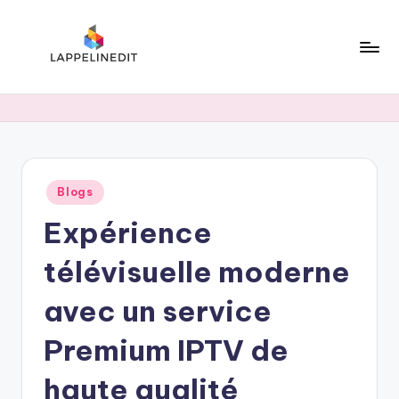
Skip
to
content
l
a
p
p
Posted
Blogs
e
in
Expérience
li
n
télévisuelle moderne
e
avec un service
d
Premium IPTV de
i
t
haute qualité