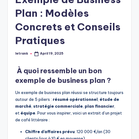
Plan : Modèles
Concrets et Conseils
Pratiques
letrank
April 19, 2025
Posted
by
À quoi ressemble un bon
exemple de business plan ?
Un exemple de business plan réussi se structure toujours
autour de 5 piliers :
résumé opérationnel
,
étude de
marché
,
stratégie commerciale
,
plan financier
,
et
équipe
. Pour vous inspirer, voici un extrait d’un projet
de café littéraire :
Chiffre d’affaires prévu
: 120 000 €/an (30
clients/jour à 10 € en moyenne).