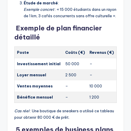
Étude de marché
:
Exemple concret
: « 15 000 étudiants dans un rayon
de 1 km, 3 cafés concurrents sans offre culturelle ».
Exemple de plan financier
détaillé
Poste
Coûts (€)
Revenus (€)
Investissement initial
50 000
–
Loyer mensuel
2 500
–
Ventes moyennes
–
10 000
Bénéfice mensuel
–
1 200
Cas réel
: Une boutique de sneakers a utilisé ce tableau
pour obtenir 80 000 € de prêt.
5 exemples de business plans