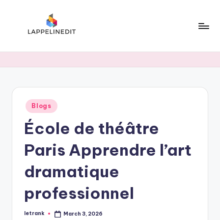
Skip
to
content
l
a
p
p
Posted
Blogs
e
in
École de théâtre
li
n
Paris Apprendre l’art
e
dramatique
d
professionnel
i
t
letrank
March 3, 2026
Posted