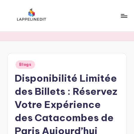
Skip
to
content
l
a
p
p
Posted
Blogs
e
in
Disponibilité Limitée
li
n
des Billets : Réservez
e
Votre Expérience
d
des Catacombes de
i
t
Paris Aujourd’hui