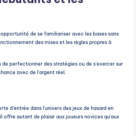
 opportunité de se familiariser avec les bases sans
onctionnement des mises et les règles propres à
 de perfectionner des stratégies ou de s’exercer sur
hance avec de l’argent réel.
te d’entrée dans l’univers des jeux de hasard en
l offre autant de plaisir aux joueurs novices qu’aux