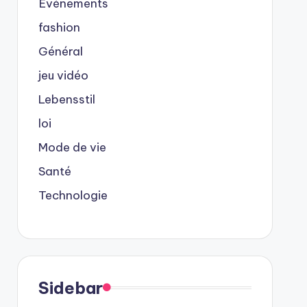
Événements
fashion
Général
jeu vidéo
Lebensstil
loi
Mode de vie
Santé
Technologie
Sidebar