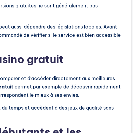
ersions gratuites ne sont généralement pas
 peut aussi dépendre des législations locales. Avant
commandé de vérifier si le service est bien accessible
sino gratuit
comparer et d’accéder directement aux meilleures
ratuit
permet par exemple de découvrir rapidement
correspondent le mieux à ses envies.
 du temps et accèdent à des jeux de qualité sans
débutants et les