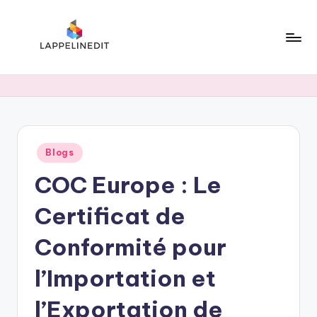
Skip
to
content
l
a
p
p
Posted
Blogs
e
in
COC Europe : Le
li
n
Certificat de
e
Conformité pour
d
l’Importation et
i
t
l’Exportation de