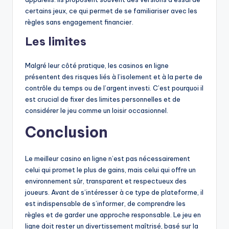
certains jeux, ce qui permet de se familiariser avec les
règles sans engagement financier.
Les limites
Malgré leur côté pratique, les casinos en ligne
présentent des risques liés à l’isolement et à la perte de
contrôle du temps ou de l’argent investi. C’est pourquoi il
est crucial de fixer des limites personnelles et de
considérer le jeu comme un loisir occasionnel.
Conclusion
Le meilleur casino en ligne n’est pas nécessairement
celui qui promet le plus de gains, mais celui qui offre un
environnement sûr, transparent et respectueux des
joueurs. Avant de s’intéresser à ce type de plateforme, il
est indispensable de s’informer, de comprendre les
règles et de garder une approche responsable. Le jeu en
ligne doit rester un divertissement maîtrisé, basé sur la