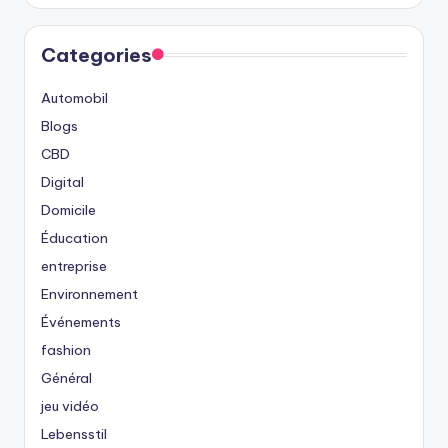
Categories
Automobil
Blogs
CBD
Digital
Domicile
Éducation
entreprise
Environnement
Événements
fashion
Général
jeu vidéo
Lebensstil