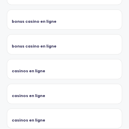
bonus casino en ligne
bonus casino en ligne
casinos en ligne
casinos en ligne
casinos en ligne