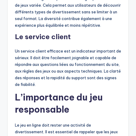
de jeux variée. Cela permet aux utilisateurs de découvrir
différents types de divertissement sans se limiter à un
seul format. La diversité contribue également à une
expérience plus équilibrée et moins répétitive.
Le service client
Un service client efficace est un indicateur important de
sérieux. Il doit être facilement joignable et capable de
répondre aux questions liées au fonctionnement du site,
aux règles des jeux ou aux aspects techniques. La clarté
des réponses et la rapidité du support sont des signes
de fiabilité.
L’importance du jeu
responsable
Le jeu en ligne doit rester une activité de
divertissement. Il est essentiel de rappeler que les jeux