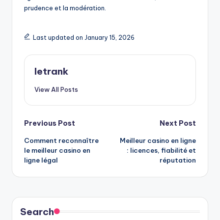
prudence et la modération.
Last updated on January 15, 2026
letrank
View All Posts
Post
Previous Post
Next Post
Comment reconnaître
Meilleur casino en ligne
navigation
le meilleur casino en
: licences, fiabilité et
ligne légal
réputation
Search