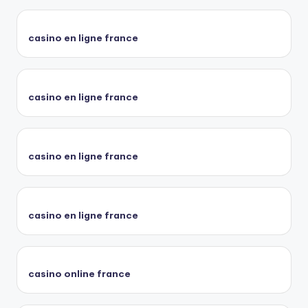
casino en ligne france
casino en ligne france
casino en ligne france
casino en ligne france
casino online france