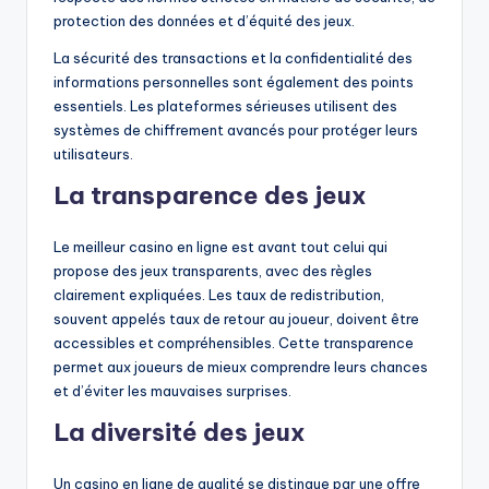
protection des données et d’équité des jeux.
La sécurité des transactions et la confidentialité des
informations personnelles sont également des points
essentiels. Les plateformes sérieuses utilisent des
systèmes de chiffrement avancés pour protéger leurs
utilisateurs.
La transparence des jeux
Le meilleur casino en ligne est avant tout celui qui
propose des jeux transparents, avec des règles
clairement expliquées. Les taux de redistribution,
souvent appelés taux de retour au joueur, doivent être
accessibles et compréhensibles. Cette transparence
permet aux joueurs de mieux comprendre leurs chances
et d’éviter les mauvaises surprises.
La diversité des jeux
Un casino en ligne de qualité se distingue par une offre