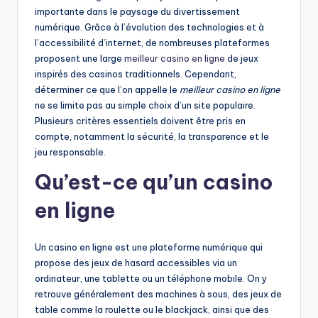
importante dans le paysage du divertissement
numérique. Grâce à l’évolution des technologies et à
l’accessibilité d’internet, de nombreuses plateformes
proposent une large
meilleur casino en ligne
de jeux
inspirés des casinos traditionnels. Cependant,
déterminer ce que l’on appelle le
meilleur casino en ligne
ne se limite pas au simple choix d’un site populaire.
Plusieurs critères essentiels doivent être pris en
compte, notamment la sécurité, la transparence et le
jeu responsable.
Qu’est-ce qu’un casino
en ligne
Un casino en ligne est une plateforme numérique qui
propose des jeux de hasard accessibles via un
ordinateur, une tablette ou un téléphone mobile. On y
retrouve généralement des machines à sous, des jeux de
table comme la roulette ou le blackjack, ainsi que des