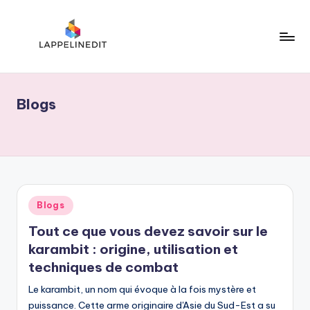
Skip
to
content
l
a
Blogs
p
p
e
li
n
Posted
Blogs
in
e
Tout ce que vous devez savoir sur le
d
karambit : origine, utilisation et
techniques de combat
i
Le karambit, un nom qui évoque à la fois mystère et
t
puissance. Cette arme originaire d'Asie du Sud-Est a su