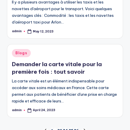
Il y a plusieurs avantages à utiliser les taxis et les
navettes d'aéroport pour le transport. Voici quelques
avantages clés : Commodité : les taxis et les navettes
d'aéroport taxi pour Arlon…
admin
May 12, 2023
Posted
by
Posted
Blogs
in
Demander la carte vitale pour la
première fois : tout savoir
La carte vitale est un élément indispensable pour
accéder aux soins médicaux en France. Cette carte
permet aux patients de bénéficier d'une prise en charge
rapide et efficace de leurs…
admin
April 24, 2023
Posted
by