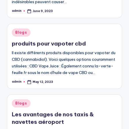
indésirables peuvent causer…
admin
June 9, 2023
Posted
by
Posted
Blogs
in
produits pour vapoter cbd
Il existe différents produits disponibles pour vapoter du
CBD (cannabidiol). Voici quelques options couramment
utilisées : CBD Vape Juice : Également connu la-verte-
feuille.fr sous le nom d'huile de vape CBD ou…
admin
May 12, 2023
Posted
by
Posted
Blogs
in
Les avantages de nos taxis &
navettes aéroport