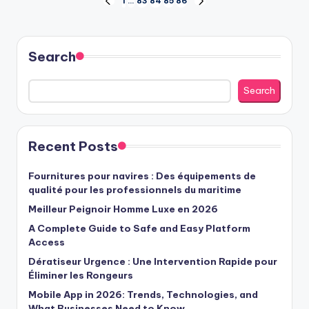
Posts
1
…
83
84
85
86
PREVIOUS
NEXT
PAGE
PAGE
pagination
Search
Search
Recent Posts
Fournitures pour navires : Des équipements de
qualité pour les professionnels du maritime
Meilleur Peignoir Homme Luxe en 2026
A Complete Guide to Safe and Easy Platform
Access
Dératiseur Urgence : Une Intervention Rapide pour
Éliminer les Rongeurs
Mobile App in 2026: Trends, Technologies, and
What Businesses Need to Know