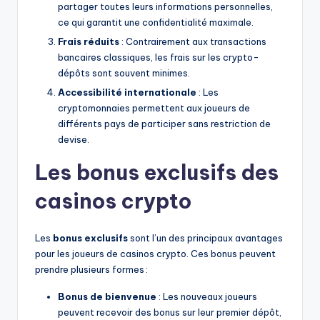
partager toutes leurs informations personnelles,
ce qui garantit une confidentialité maximale.
Frais réduits
: Contrairement aux transactions
bancaires classiques, les frais sur les crypto-
dépôts sont souvent minimes.
Accessibilité internationale
: Les
cryptomonnaies permettent aux joueurs de
différents pays de participer sans restriction de
devise.
Les bonus exclusifs des
casinos crypto
Les
bonus exclusifs
sont l’un des principaux avantages
pour les joueurs de casinos crypto. Ces bonus peuvent
prendre plusieurs formes :
Bonus de bienvenue
: Les nouveaux joueurs
peuvent recevoir des bonus sur leur premier dépôt,