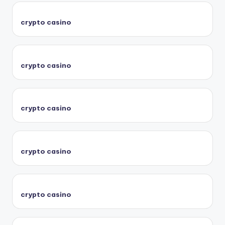
crypto casino
crypto casino
crypto casino
crypto casino
crypto casino