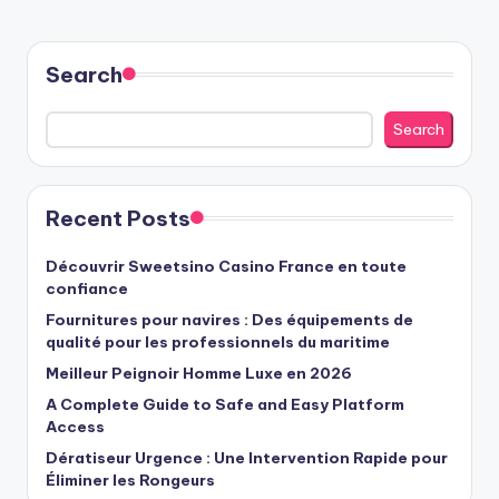
Search
Search
Recent Posts
Découvrir Sweetsino Casino France en toute
confiance
Fournitures pour navires : Des équipements de
qualité pour les professionnels du maritime
Meilleur Peignoir Homme Luxe en 2026
A Complete Guide to Safe and Easy Platform
Access
Dératiseur Urgence : Une Intervention Rapide pour
Éliminer les Rongeurs