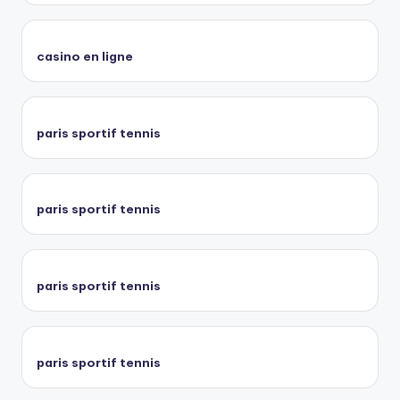
casino en ligne
paris sportif tennis
paris sportif tennis
paris sportif tennis
paris sportif tennis