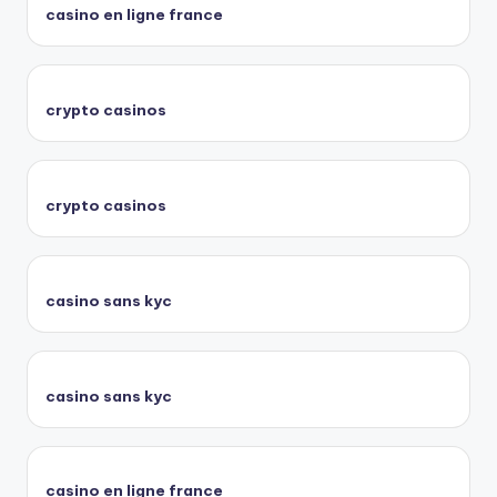
casino en ligne france
crypto casinos
crypto casinos
casino sans kyc
casino sans kyc
casino en ligne france