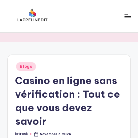
Skip
to
content
l
a
p
p
Posted
Blogs
e
in
Casino en ligne sans
li
n
vérification : Tout ce
e
que vous devez
d
savoir
i
t
letrank
November 7, 2024
Posted