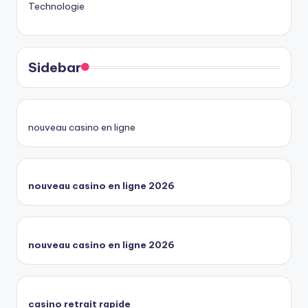
Technologie
Sidebar
nouveau casino en ligne
nouveau casino en ligne 2026
nouveau casino en ligne 2026
casino retrait rapide