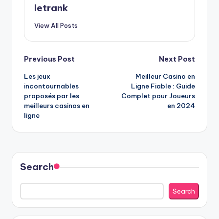
letrank
View All Posts
Post
Previous Post
Next Post
Les jeux
Meilleur Casino en
navigation
incontournables
Ligne Fiable : Guide
proposés par les
Complet pour Joueurs
meilleurs casinos en
en 2024
ligne
Search
Search