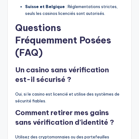
Suisse et Belgique
: Réglementations strictes,
seuls les casinos licenciés sont autorisés.
Questions
Fréquemment Posées
(FAQ)
Un casino sans vérification
est-il sécurisé ?
Oui, si le casino est licencié et utilise des systèmes de
sécurité fiables.
Comment retirer mes gains
sans vérification d’identité ?
Utilisez des cryptomonnaies ou des portefeuilles