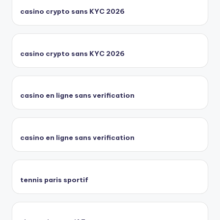
casino crypto sans KYC 2026
casino crypto sans KYC 2026
casino en ligne sans verification
casino en ligne sans verification
tennis paris sportif