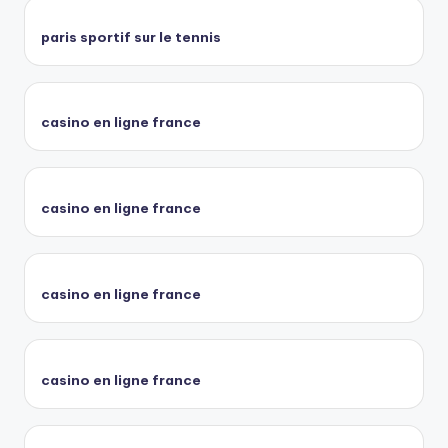
paris sportif sur le tennis
casino en ligne france
casino en ligne france
casino en ligne france
casino en ligne france