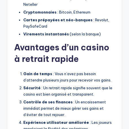
Neteller
Cryptomonnaies
: Bitcoin, Ethereum
Cartes prépayées et néo-banques
: Revolut,
PaySafeCard
Virements instantanés
(selon la banque)
Avantages d’un casino
à retrait rapide
Gain de temps
: Vous n’avez pas besoin
d’attendre plusieurs jours pour recevoir vos gains.
Sécurité
: Un retrait rapide signifie souvent que le
casino est bien organisé et transparent.
Contrôle de ses finances
: Un encaissement
immédiat permet de mieux gérer ses gains et
d’éviter de tout rejouer.
Expérience utilisateur améliorée
: Les joueurs
apprécient la fluidité des opérations.