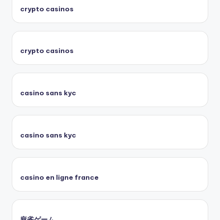
crypto casinos
crypto casinos
casino sans kyc
casino sans kyc
casino en ligne france
麻雀ゲーム