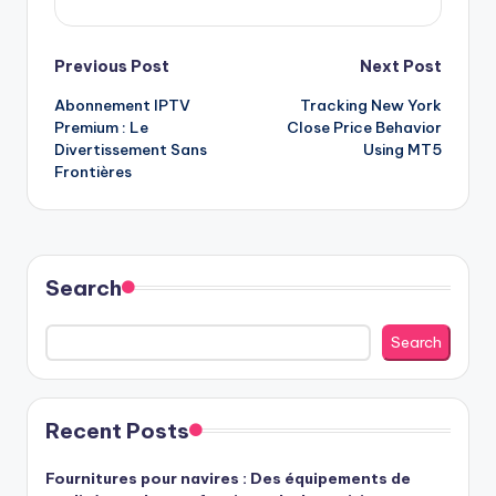
Post
Previous Post
Next Post
Abonnement IPTV
Tracking New York
navigation
Premium : Le
Close Price Behavior
Divertissement Sans
Using MT5
Frontières
Search
Search
Recent Posts
Fournitures pour navires : Des équipements de