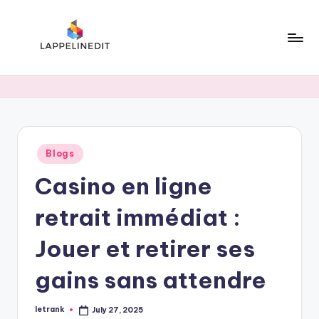
Skip
to
content
l
a
p
p
Posted
Blogs
e
in
Casino en ligne
li
n
retrait immédiat :
e
Jouer et retirer ses
d
gains sans attendre
i
t
letrank
July 27, 2025
Posted