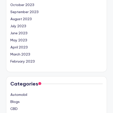
October 2023
September 2023
August 2023
July 2023
June 2023
May 2023
April 2023
March 2023
February 2023
Categories
Automobil
Blogs
CBD