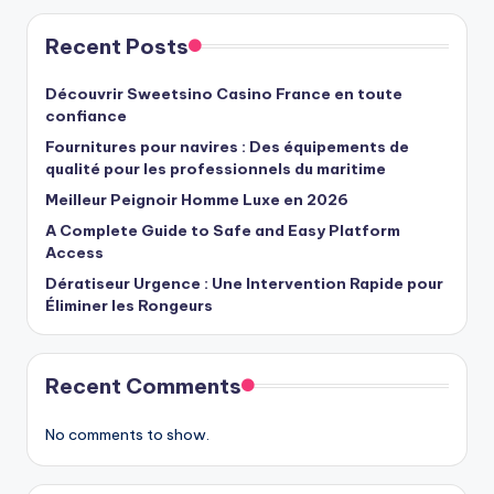
Recent Posts
Découvrir Sweetsino Casino France en toute
confiance
Fournitures pour navires : Des équipements de
qualité pour les professionnels du maritime
Meilleur Peignoir Homme Luxe en 2026
A Complete Guide to Safe and Easy Platform
Access
Dératiseur Urgence : Une Intervention Rapide pour
Éliminer les Rongeurs
Recent Comments
No comments to show.