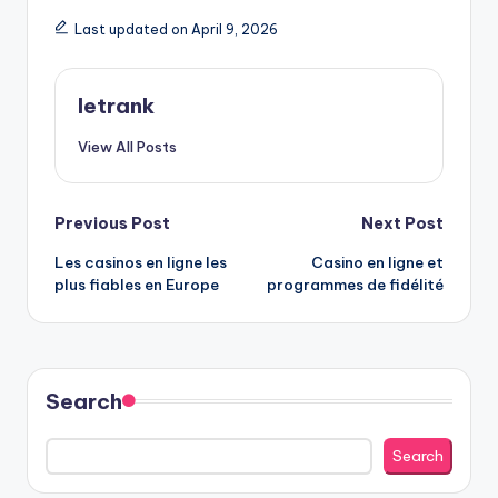
Last updated on April 9, 2026
letrank
View All Posts
Post
Previous Post
Next Post
Les casinos en ligne les
Casino en ligne et
navigation
plus fiables en Europe
programmes de fidélité
Search
Search