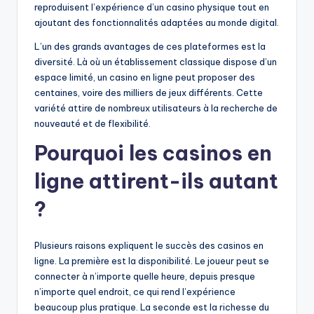
reproduisent l’expérience d’un casino physique tout en
ajoutant des fonctionnalités adaptées au monde digital.
L’un des grands avantages de ces plateformes est la
diversité. Là où un établissement classique dispose d’un
espace limité, un casino en ligne peut proposer des
centaines, voire des milliers de jeux différents. Cette
variété attire de nombreux utilisateurs à la recherche de
nouveauté et de flexibilité.
Pourquoi les casinos en
ligne attirent-ils autant
?
Plusieurs raisons expliquent le succès des casinos en
ligne. La première est la disponibilité. Le joueur peut se
connecter à n’importe quelle heure, depuis presque
n’importe quel endroit, ce qui rend l’expérience
beaucoup plus pratique. La seconde est la richesse du