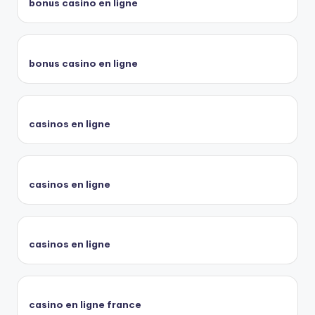
bonus casino en ligne
bonus casino en ligne
casinos en ligne
casinos en ligne
casinos en ligne
casino en ligne france