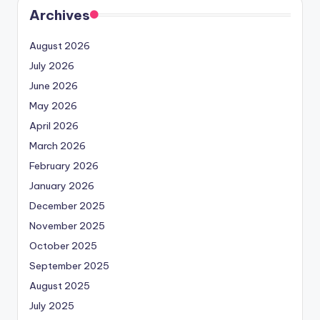
Archives
August 2026
July 2026
June 2026
May 2026
April 2026
March 2026
February 2026
January 2026
December 2025
November 2025
October 2025
September 2025
August 2025
July 2025