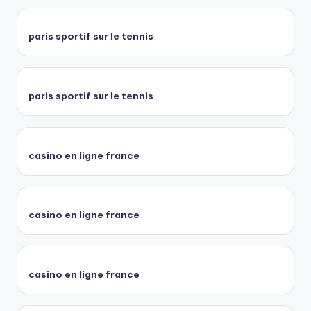
paris sportif sur le tennis
paris sportif sur le tennis
casino en ligne france
casino en ligne france
casino en ligne france