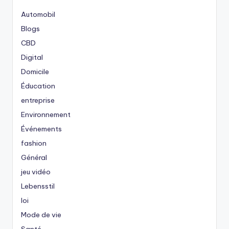
Automobil
Blogs
CBD
Digital
Domicile
Éducation
entreprise
Environnement
Événements
fashion
Général
jeu vidéo
Lebensstil
loi
Mode de vie