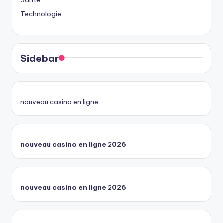
Santé
Technologie
Sidebar
nouveau casino en ligne
nouveau casino en ligne 2026
nouveau casino en ligne 2026