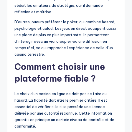
séduit les amateurs de stratégie, car il demande
réflexion et maîtrise.
D’autres joueurs préfèrent le poker, qui combine hasard,
psychologie et calcul. Les jeux en direct occupent aussi
une place de plus en plus importante. Ils permettent
d’interagir avec un vrai croupier via une diffusion en
temps réel, ce qui rapproche l’expérience de celle d’un
casino terrestre.
Comment choisir une
plateforme fiable ?
Le choix d’un casino en ligne ne doit pas se faire au
hasard. La fiabilité doit être le premier critère. Il est
essentiel de vérifier si le site possède une licence
délivrée par une autorité reconnue. Cette information
garantit en principe un certain niveau de contrôle et de
conformité.