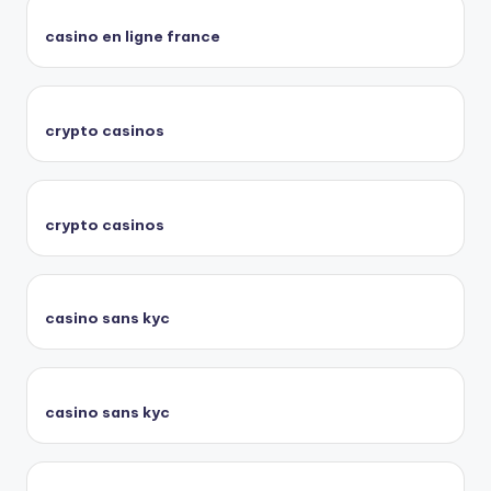
casino en ligne france
crypto casinos
crypto casinos
casino sans kyc
casino sans kyc