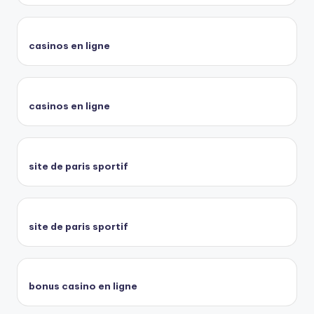
casinos en ligne
casinos en ligne
site de paris sportif
site de paris sportif
bonus casino en ligne