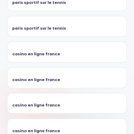
paris sportif sur le tennis
paris sportif sur le tennis
casino en ligne france
casino en ligne france
casino en ligne france
casino en ligne france