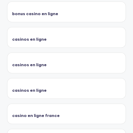
bonus casino en ligne
casinos en ligne
casinos en ligne
casinos en ligne
casino en ligne france