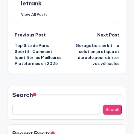
letrank
View All Posts
Post
Previous Post
Next Post
Top Site de Paris
Garage bois en kit : la
navigation
Sportif : Comment
solution pratique et
Identifier les Meilleures
durable pour abriter
Plateformes en 2025
vos véhicules
Search
Search
Recent Posts