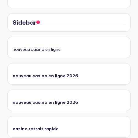
Sidebar
nouveau casino en ligne
nouveau casino en ligne 2026
nouveau casino en ligne 2026
casino retrait rapide