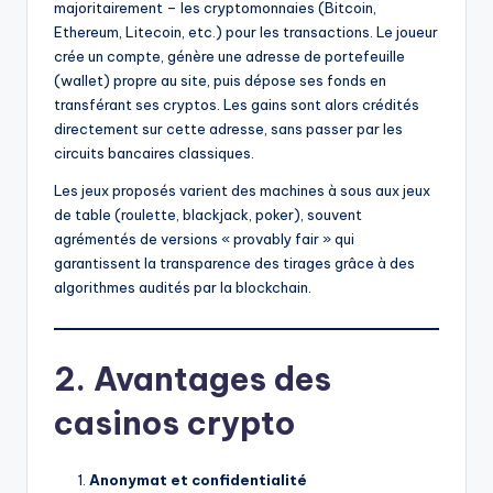
majoritairement – les cryptomonnaies (Bitcoin,
Ethereum, Litecoin, etc.) pour les transactions. Le joueur
crée un compte, génère une adresse de portefeuille
(wallet) propre au site, puis dépose ses fonds en
transférant ses cryptos. Les gains sont alors crédités
directement sur cette adresse, sans passer par les
circuits bancaires classiques.
Les jeux proposés varient des machines à sous aux jeux
de table (roulette, blackjack, poker), souvent
agrémentés de versions « provably fair » qui
garantissent la transparence des tirages grâce à des
algorithmes audités par la blockchain.
2. Avantages des
casinos crypto
Anonymat et confidentialité