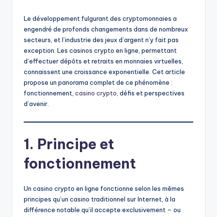
by
Le développement fulgurant des cryptomonnaies a
engendré de profonds changements dans de nombreux
secteurs, et l’industrie des jeux d’argent n’y fait pas
exception. Les casinos crypto en ligne, permettant
d’effectuer dépôts et retraits en monnaies virtuelles,
connaissent une croissance exponentielle. Cet article
propose un panorama complet de ce phénomène :
fonctionnement,
casino crypto
, défis et perspectives
d’avenir.
1. Principe et
fonctionnement
Un casino crypto en ligne fonctionne selon les mêmes
principes qu’un casino traditionnel sur Internet, à la
différence notable qu’il accepte exclusivement – ou