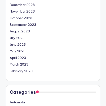
December 2023
November 2023
October 2023
September 2023
August 2023
July 2023
June 2023
May 2023
April 2023
March 2023
February 2023
Categories
Automobil