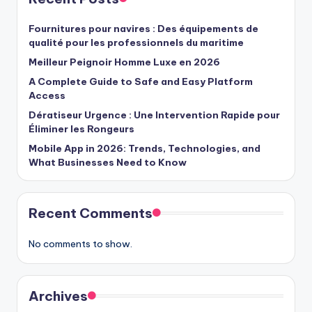
Fournitures pour navires : Des équipements de
qualité pour les professionnels du maritime
Meilleur Peignoir Homme Luxe en 2026
A Complete Guide to Safe and Easy Platform
Access
Dératiseur Urgence : Une Intervention Rapide pour
Éliminer les Rongeurs
Mobile App in 2026: Trends, Technologies, and
What Businesses Need to Know
Recent Comments
No comments to show.
Archives