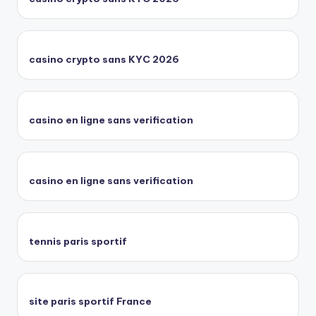
casino crypto sans KYC 2026
casino en ligne sans verification
casino en ligne sans verification
tennis paris sportif
site paris sportif France