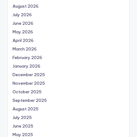
August 2026
July 2026
June 2026
May 2026
April 2026
March 2026
February 2026
January 2026
December 2025
November 2025
October 2025
September 2025
August 2025
July 2025
June 2025
May 2025