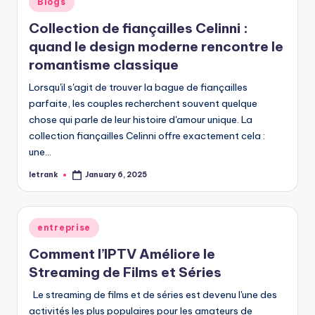
Blogs
in
Collection de fiançailles Celinni :
quand le design moderne rencontre le
romantisme classique
Lorsqu'il s'agit de trouver la bague de fiançailles
parfaite, les couples recherchent souvent quelque
chose qui parle de leur histoire d'amour unique. La
collection fiançailles Celinni offre exactement cela :
une…
letrank
January 6, 2025
Posted
by
Posted
entreprise
in
Comment l’IPTV Améliore le
Streaming de Films et Séries
Le streaming de films et de séries est devenu l'une des
activités les plus populaires pour les amateurs de