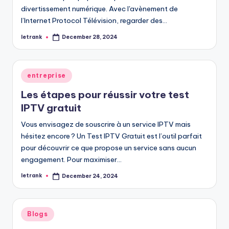
divertissement numérique. Avec l'avènement de
l’Internet Protocol Télévision, regarder des…
letrank
December 28, 2024
Posted
by
Posted
entreprise
in
Les étapes pour réussir votre test
IPTV gratuit
Vous envisagez de souscrire à un service IPTV mais
hésitez encore ? Un Test IPTV Gratuit est l’outil parfait
pour découvrir ce que propose un service sans aucun
engagement. Pour maximiser…
letrank
December 24, 2024
Posted
by
Posted
Blogs
in