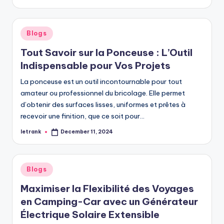
by
Posted
Blogs
in
Tout Savoir sur la Ponceuse : L’Outil
Indispensable pour Vos Projets
La ponceuse est un outil incontournable pour tout
amateur ou professionnel du bricolage. Elle permet
d’obtenir des surfaces lisses, uniformes et prêtes à
recevoir une finition, que ce soit pour…
letrank
December 11, 2024
Posted
by
Posted
Blogs
in
Maximiser la Flexibilité des Voyages
en Camping-Car avec un Générateur
Électrique Solaire Extensible