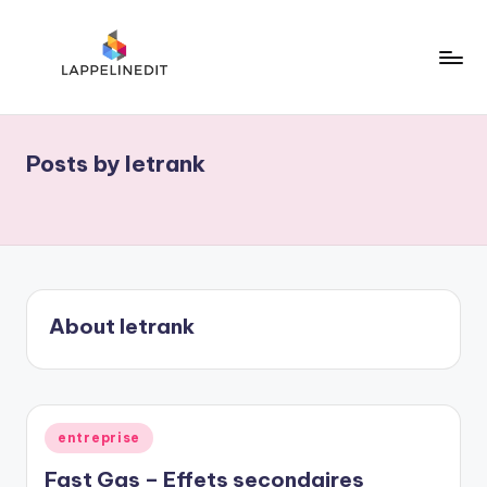
Skip
to
content
l
a
Posts by letrank
p
p
e
li
n
About letrank
e
d
i
Posted
entreprise
t
in
Fast Gas – Effets secondaires