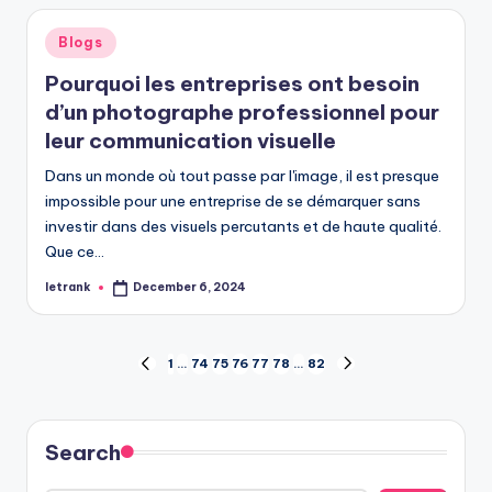
Posted
Blogs
in
Pourquoi les entreprises ont besoin
d’un photographe professionnel pour
leur communication visuelle
Dans un monde où tout passe par l'image, il est presque
impossible pour une entreprise de se démarquer sans
investir dans des visuels percutants et de haute qualité.
Que ce…
letrank
December 6, 2024
Posted
by
Posts
1
…
74
75
76
77
78
…
82
PREVIOUS
NEXT
PAGE
PAGE
pagination
Search